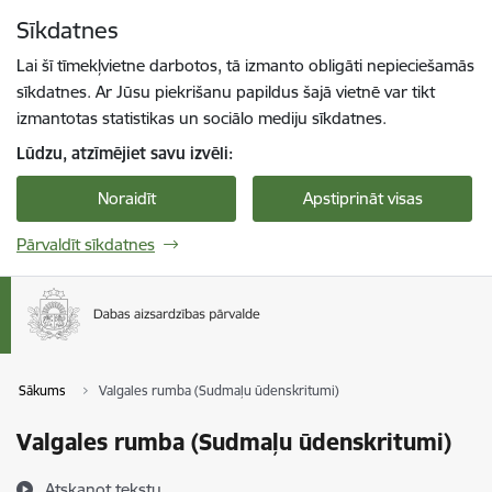
Pāriet uz lapas saturu
Sīkdatnes
Spied
lai meklētu
Enter
Lai šī tīmekļvietne darbotos, tā izmanto obligāti nepieciešamās
sīkdatnes. Ar Jūsu piekrišanu papildus šajā vietnē var tikt
izmantotas statistikas un sociālo mediju sīkdatnes.
Lūdzu, atzīmējiet savu izvēli:
Noraidīt
Apstiprināt visas
Pārvaldīt sīkdatnes
Sākums
Valgales rumba (Sudmaļu ūdenskritumi)
Valgales rumba (Sudmaļu ūdenskritumi)
Atskaņot tekstu