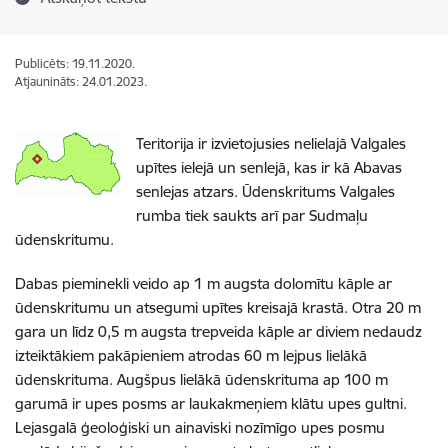
Publicēts: 19.11.2020.
Atjaunināts: 24.01.2023.
Teritorija ir izvietojusies nelielajā Valgales
upītes ielejā un senlejā, kas ir kā Abavas
senlejas atzars. Ūdenskritums Valgales
rumba tiek saukts arī par Sudmaļu
ūdenskritumu.
Dabas pieminekli veido ap 1 m augsta dolomītu kāple ar
ūdenskritumu un atsegumi upītes kreisajā krastā. Otra 20 m
gara un līdz 0,5 m augsta trepveida kāple ar diviem nedaudz
izteiktākiem pakāpieniem atrodas 60 m lejpus lielākā
ūdenskrituma. Augšpus lielākā ūdenskrituma ap 100 m
garumā ir upes posms ar laukakmeņiem klātu upes gultni.
Lejasgalā ģeoloģiski un ainaviski nozīmīgo upes posmu