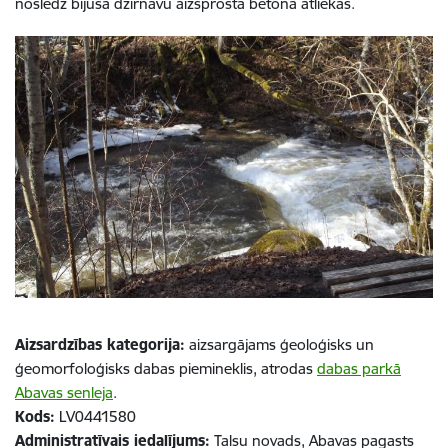
noslēdz bijuša dzirnavu aizsprosta betona atliekas.
Aizsardzības kategorija:
aizsargājams ģeoloģisks un
ģeomorfoloģisks dabas piemineklis, atrodas
dabas parkā
Abavas senleja
.
Kods:
LV0441580
Administratīvais iedalījums:
Talsu novads, Abavas pagasts