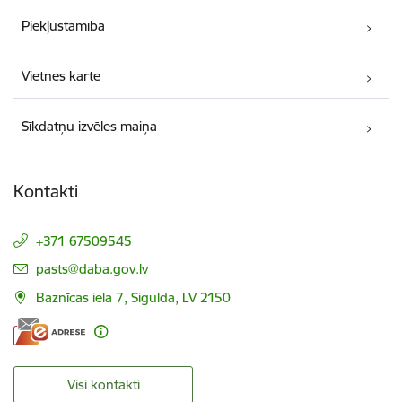
Piekļūstamība
Vietnes karte
Sīkdatņu izvēles maiņa
Kontakti
+371 67509545
E-pasts:
pasts@daba.gov.lv
Baznīcas iela 7, Sigulda, LV 2150
Visi kontakti