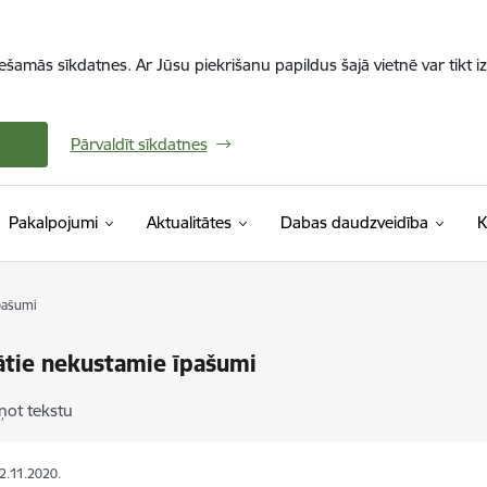
iešamās sīkdatnes. Ar Jūsu piekrišanu papildus šajā vietnē var tikt i
Pārvaldīt sīkdatnes
Pakalpojumi
Aktualitātes
Dabas daudzveidība
K
pašumi
tie nekustamie īpašumi
ņot tekstu
02.11.2020.