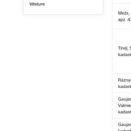
Vēsture
Mežs, 
apz. 
Tīreļi
kadas
Rāzna
kadas
Gaujas
Valmie
kadas
Gaujas
kadas