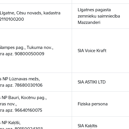
Līgatnes pagasta
Līgatne, Cēsu novads, kadastra
zemnieku saimniecība
42110100200
Mazzanderi
, Slampes pag., Tukuma nov.,
SIA Voice Kraft
tra apz. 90800050009
s NP Lūznavas mežs,
SIA ASTIKI LTD
tra apz. 78680030106
 NP Bauri, Kocēnu pag.,
ras nov.,
Fiziska persona
tra apz. 96640160075
 NP Kaķīši,
SIA Kaķītis
tra apz. 80150024303