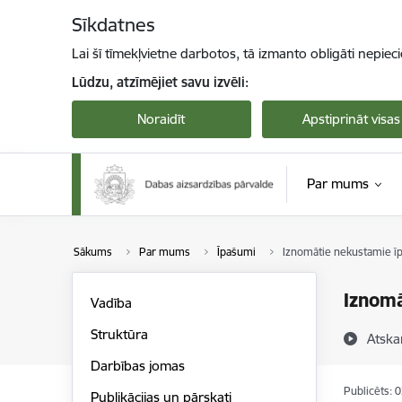
Pāriet uz lapas saturu
Sīkdatnes
Lai šī tīmekļvietne darbotos, tā izmanto obligāti nepiec
Lūdzu, atzīmējiet savu izvēli:
Noraidīt
Apstiprināt visas
Par mums
Sākums
Par mums
Īpašumi
Iznomātie nekustamie ī
Iznomā
Vadība
Struktūra
Atska
Darbības jomas
Publicēts: 
Publikācijas un pārskati