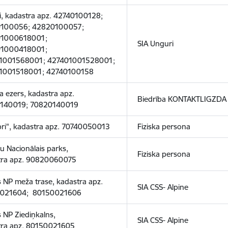
, kadastra apz. 42740100128;
100056; 42820100057;
1000618001;
SIA Unguri
1000418001;
1001568001; 427401001528001;
1001518001; 42740100158
 ezers, kadastra apz.
Biedrība KONTAKTLIGZDA
140019; 70820140019
ri", kadastra apz. 70740050013
Fiziska persona
 Nacionālais parks,
Fiziska persona
tra apz. 90820060075
 NP meža trase, kadastra apz.
SIA CSS- Alpine
021604; 80150021606
 NP Ziediņkalns,
SIA CSS- Alpine
tra apz. 80150021605