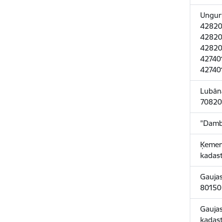
Unguri
42820
42820
42820
42740
42740
Lubāna
70820
"Damb
Ķemeru
kadas
Gaujas
80150
Gaujas
kadas