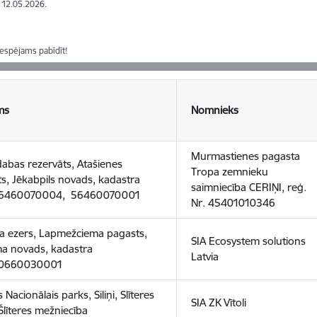
: 12.05.2026.
iespējams pabīdīt!
ms
Nomnieks
Murmastienes pagasta
dabas rezervāts, Atašienes
Tropa zemnieku
s, Jēkabpils novads, kadastra
saimniecība CERIŅI, reģ.
56460070004, 56460070001
Nr. 45401010346
a ezers, Lapmežciema pagasts,
SIA Ecosystem solutions
a novads, kadastra
Latvia
90660030001
s Nacionālais parks, Siliņi, Slīteres
SIA ZK Vītoli
Šlīteres mežniecība