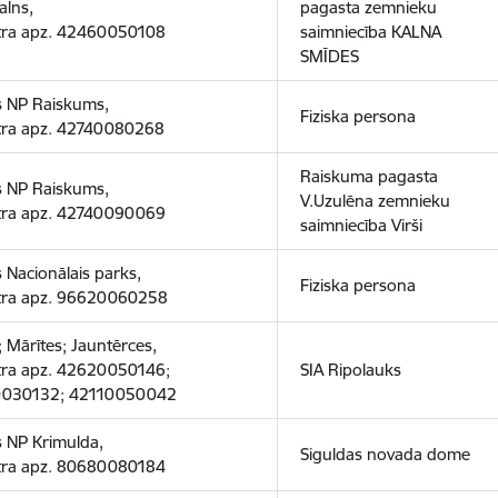
alns,
pagasta zemnieku
tra apz. 42460050108
saimniecība KALNA
SMĪDES
s NP Raiskums,
Fiziska persona
tra apz. 42740080268
Raiskuma pagasta
s NP Raiskums,
V.Uzulēna zemnieku
tra apz. 42740090069
saimniecība Virši
 Nacionālais parks,
Fiziska persona
tra apz. 96620060258
e; Mārītes; Jauntērces,
tra apz. 42620050146;
SIA Ripolauks
030132; 42110050042
 NP Krimulda,
Siguldas novada dome
tra apz. 80680080184