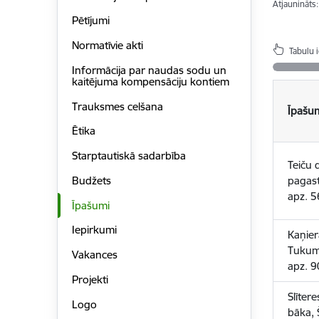
Atjaunināts
Pētījumi
Normatīvie akti
Tabulu 
Informācija par naudas sodu un
kaitējuma kompensāciju kontiem
Trauksmes celšana
Īpašu
Ētika
Starptautiskā sadarbība
Teiču 
Budžets
pagast
apz. 
Īpašumi
Iepirkumi
Kaņier
Tukum
Vakances
apz. 
Projekti
Slītere
Logo
bāka, 