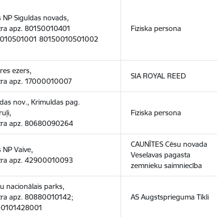
 NP Siguldas novads,
tra apz. 80150010401
Fiziska persona
010501001 80150010501002
es ezers,
SIA ROYAL REED
tra apz. 17000010007
das nov., Krimuldas pag.
uļi,
Fiziska persona
tra apz. 80680090264
CAUNĪTES Cēsu novada
 NP Vaive,
Veselavas pagasta
tra apz. 42900010093
zemnieku saimniecība
 nacionālais parks,
tra apz. 80880010142;
AS Augstsprieguma Tīkli
00101428001