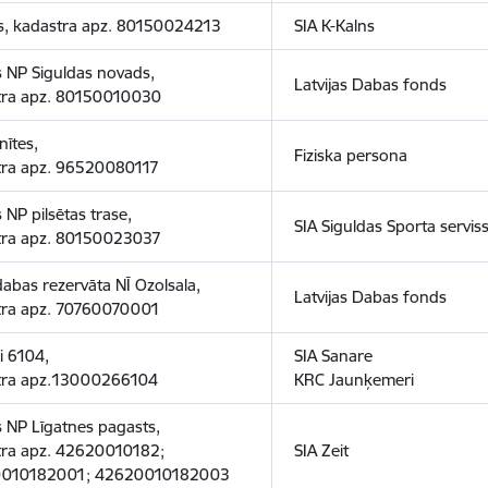
s, kadastra apz. 80150024213
SIA K-Kalns
 NP Siguldas novads,
Latvijas Dabas fonds
tra apz. 80150010030
nītes,
Fiziska persona
tra apz. 96520080117
 NP pilsētas trase,
SIA Siguldas Sporta servis
tra apz. 80150023037
dabas rezervāta NĪ Ozolsala,
Latvijas Dabas fonds
tra apz. 70760070001
i 6104,
SIA Sanare
tra apz.13000266104
KRC Jaunķemeri
 NP Līgatnes pagasts,
tra apz. 42620010182;
SIA Zeit
010182001; 42620010182003