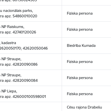
 nacionālais parks,
Fiziska persona
tra apz. 54860010020
s NP Raiskums,
Fiziska persona
tra apz. 42740120026
e, kadastra
Biedrība Kumada
42620050170; 42620050046
 NP Straupe,
Fiziska persona
tra apz. 42820090086
 NP Straupe,
Fiziska persona
tra apz. 42820090084
 NP Liepa,
Fiziska persona
tra apz. 426000100598001
Cēsu rajona Drabešu