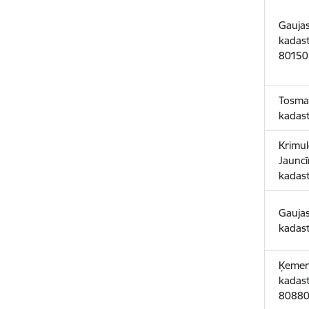
Gaujas
kadas
80150
Tosmar
kadas
Krimul
Jauncīr
kadas
Gaujas
kadas
Ķemeru
kadas
8088