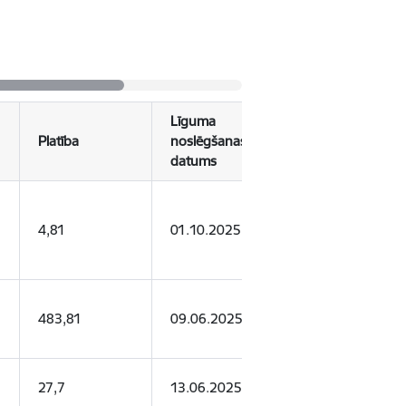
Līguma
Līguma
Platība
noslēgšanas
beigu
datums
datums
4,81
01.10.2025.
30.09.2030.
483,81
09.06.2025.
08.06.2037.
27,7
13.06.2025.
12.06.2030.