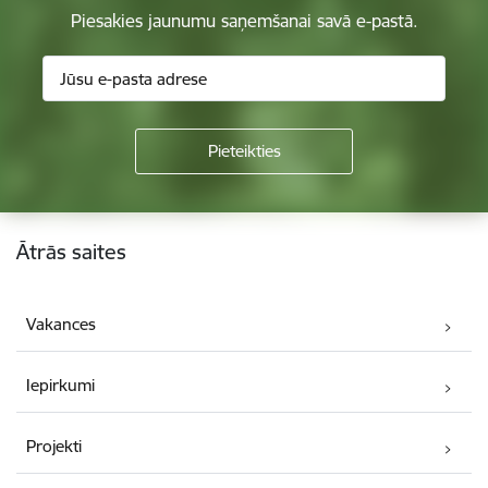
Piesakies jaunumu saņemšanai savā e-pastā.
Kājene
Ātrās saites
Vakances
Iepirkumi
Projekti