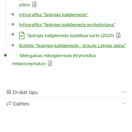
plāns
Infografika "Spānijas kailgliemezis"
Infografika "Spānijas kailgliemeža ierobežošana"
Spānijas kailgliemeža izplatības karte (2020)
Buklets "Spānijas kailgliemezis - drauds Latvijas dabai"
Melngalvas mīkstgliemezis (Krynickillus
melanocephalus)
Drukāt lapu
Dalīties