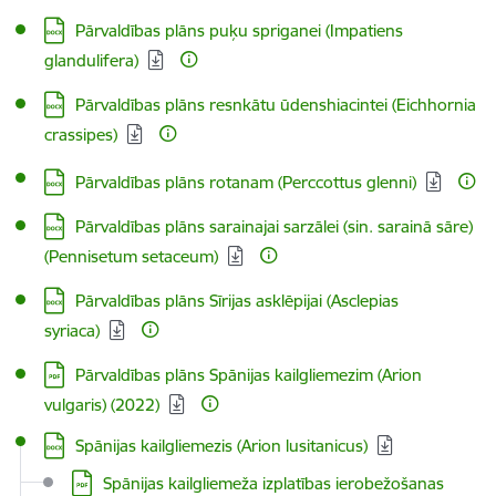
Lejupielādēt:
Pārvaldības plāns puķu spriganei (Impatiens
glandulifera)
Lejupielādēt:
Pārvaldības plāns resnkātu ūdenshiacintei (Eichhornia
crassipes)
Lejupielādēt:
Pārvaldības plāns rotanam (Perccottus glenni)
Lejupielādēt:
Pārvaldības plāns sarainajai sarzālei (sin. sarainā sāre)
(Pennisetum setaceum)
Lejupielādēt:
Pārvaldības plāns Sīrijas asklēpijai (Asclepias
syriaca)
Lejupielādēt:
Pārvaldības plāns Spānijas kailgliemezim (Arion
vulgaris) (2022)
Spānijas kailgliemezis (Arion lusitanicus)
Spānijas kailgliemeža izplatības ierobežošanas