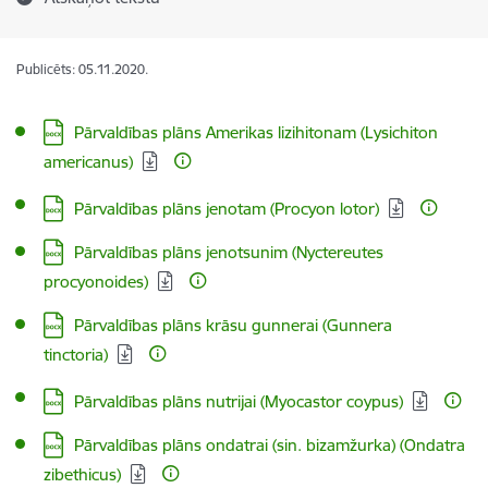
Publicēts: 05.11.2020.
Lejupielādēt:
Pārvaldības plāns Amerikas lizihitonam (Lysichiton
americanus)
Lejupielādēt:
Pārvaldības plāns jenotam (Procyon lotor)
Lejupielādēt:
Pārvaldības plāns jenotsunim (Nyctereutes
procyonoides)
Lejupielādēt:
Pārvaldības plāns krāsu gunnerai (Gunnera
tinctoria)
Lejupielādēt:
Pārvaldības plāns nutrijai (Myocastor coypus)
Lejupielādēt:
Pārvaldības plāns ondatrai (sin. bizamžurka) (Ondatra
zibethicus)