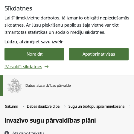
Pāriet uz lapas saturu
Sīkdatnes
Spied
lai meklētu
Enter
Lai šī tīmekļvietne darbotos, tā izmanto obligāti nepieciešamās
sīkdatnes. Ar Jūsu piekrišanu papildus šajā vietnē var tikt
izmantotas statistikas un sociālo mediju sīkdatnes.
Lūdzu, atzīmējiet savu izvēli:
Noraidīt
Apstiprināt visas
Pārvaldīt sīkdatnes
Sākums
Dabas daudzveidība
Sugu un biotopu apsaimniekošana
Invazīvo sugu pārvaldības plāni
Atskaņot tekstu