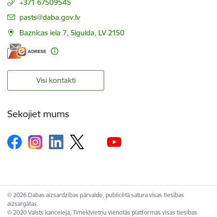
+371 67509545
E-pasts:
pasts@daba.gov.lv
Baznīcas iela 7, Sigulda, LV 2150
Visi kontakti
Sekojiet mums
© 2026 Dabas aizsardzības pārvalde, publicētā satura visas tiesības
aizsargātas.
© 2020 Valsts kanceleja, Tīmekļvietņu vienotās platformas visas tiesības