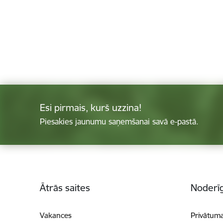
Esi pirmais, kurš uzzina!
Piesakies jaunumu saņemšanai savā e-pastā.
Kājene
Ātrās saites
Noderīg
Vakances
Privātuma