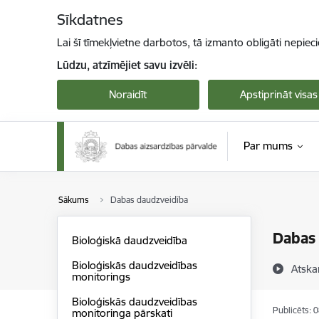
Pāriet uz lapas saturu
Sīkdatnes
Lai šī tīmekļvietne darbotos, tā izmanto obligāti nepiec
Lūdzu, atzīmējiet savu izvēli:
Noraidīt
Apstiprināt visas
Par mums
Sākums
Dabas daudzveidība
Dabas
Bioloģiskā daudzveidība
Bioloģiskās daudzveidības
Atska
monitorings
Bioloģiskās daudzveidības
Publicēts: 
monitoringa pārskati