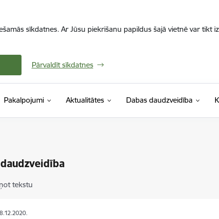
iešamās sīkdatnes. Ar Jūsu piekrišanu papildus šajā vietnē var tikt i
Pārvaldīt sīkdatnes
Pakalpojumi
Aktualitātes
Dabas daudzveidība
K
 daudzveidība
ņot tekstu
08.12.2020.