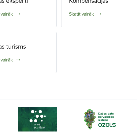
s eksperti
Kompensācijas
 vairāk
Skatīt vairāk
s tūrisms
 vairāk