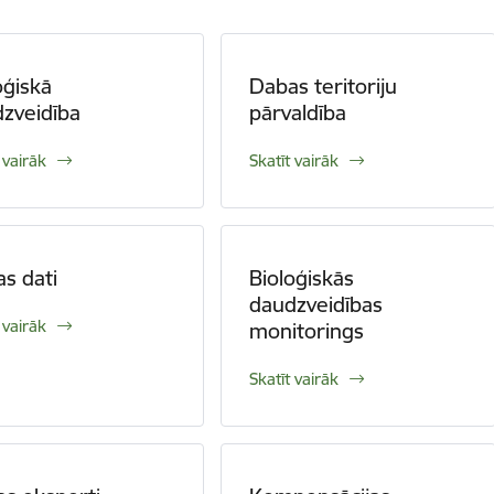
oģiskā
Dabas teritoriju
zveidība
pārvaldība
 vairāk
Skatīt vairāk
s dati
Bioloģiskās
daudzveidības
 vairāk
monitorings
Skatīt vairāk