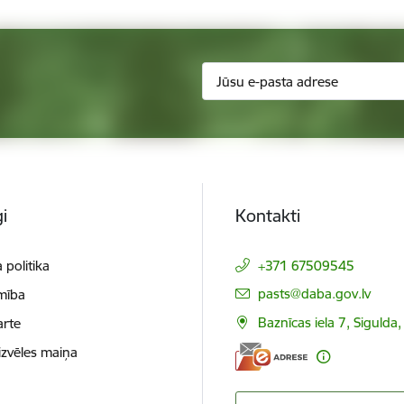
i
Kontakti
 politika
+371 67509545
E-pasts:
pasts@daba.gov.lv
mība
Baznīcas iela 7, Sigulda
arte
izvēles maiņa