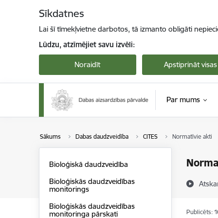
Pāriet uz lapas saturu
Sīkdatnes
Lai šī tīmekļvietne darbotos, tā izmanto obligāti nepiec
Lūdzu, atzīmējiet savu izvēli:
Noraidīt
Apstiprināt visas
Par mums
Sākums
Dabas daudzveidība
CITES
Normatīvie akti
Normat
Bioloģiskā daudzveidība
Bioloģiskās daudzveidības
Atska
monitorings
Bioloģiskās daudzveidības
Publicēts: 
monitoringa pārskati