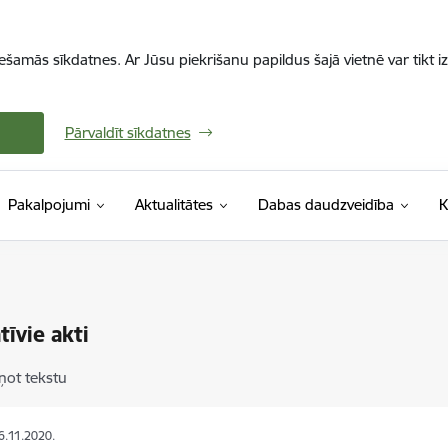
iešamās sīkdatnes. Ar Jūsu piekrišanu papildus šajā vietnē var tikt i
Pārvaldīt sīkdatnes
Pakalpojumi
Aktualitātes
Dabas daudzveidība
K
īvie akti
ņot tekstu
16.11.2020.