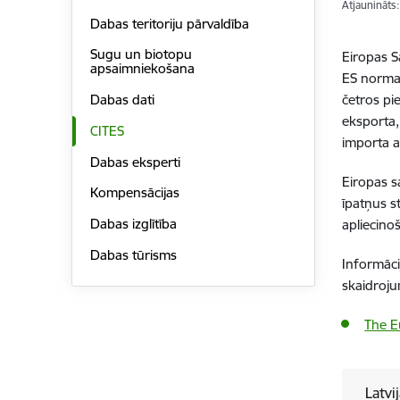
Atjaunināts
Dabas teritoriju pārvaldība
Sugu un biotopu
Eiropas S
apsaimniekošana
ES normat
četros pie
Dabas dati
eksporta,
CITES
importa at
Dabas eksperti
Eiropas s
Kompensācijas
īpatņus s
Dabas izglītība
apliecino
Dabas tūrisms
Informāci
skaidroju
The E
Latvi