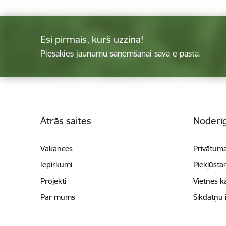
Esi pirmais, kurš uzzina!
Piesakies jaunumu saņemšanai savā e-pastā.
Kājene
Ātrās saites
Noderīg
Vakances
Privātuma
Iepirkumi
Piekļūsta
Projekti
Vietnes k
Par mums
Sīkdatņu 