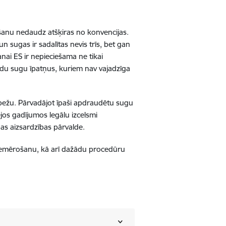
šanu nedaudz atšķiras no konvencijas.
n sugas ir sadalītas nevis trīs, bet gan
anai ES ir nepieciešama ne tikai
tādu sugu īpatņus, kuriem nav vajadzīga
robežu. Pārvadājot īpaši apdraudētu sugu
ējos gadījumos legālu izcelsmi
bas aizsardzības pārvalde.
piemērošanu, kā arī dažādu procedūru