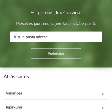
Esi pirmais, kurš uzzina!
Piesakies jaunumu saņemšanai savā e-pastā.
Kājene
Ātrās saites
Vakances
Iepirkumi