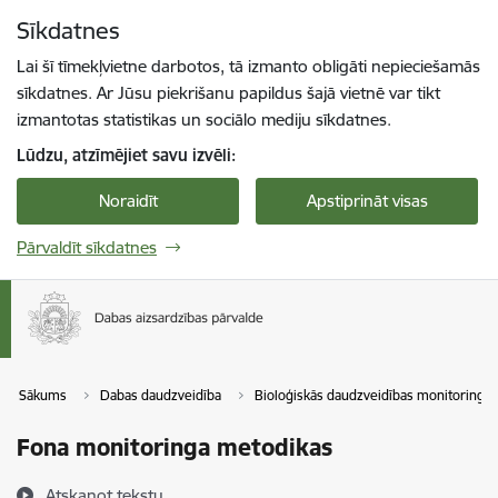
Pāriet uz lapas saturu
Sīkdatnes
Spied
lai meklētu
Enter
Lai šī tīmekļvietne darbotos, tā izmanto obligāti nepieciešamās
sīkdatnes. Ar Jūsu piekrišanu papildus šajā vietnē var tikt
izmantotas statistikas un sociālo mediju sīkdatnes.
Lūdzu, atzīmējiet savu izvēli:
Noraidīt
Apstiprināt visas
Pārvaldīt sīkdatnes
Sākums
Dabas daudzveidība
Bioloģiskās daudzveidības monitorings
Fona monitoringa metodikas
Atskaņot tekstu