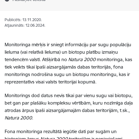
Publicēts: 13.11.2020.
Atjaunināts: 12.06.2024.
Monitoringa mērķis ir sniegt informāciju par sugu populāciju
lieluma (vai relatīvā lieluma) un biotopu platību izmaiņu
tendencēm valstī. Atšķirībā no
Natura 2000
monitoringa, kas
tiek veikts tikai īpaši aizsargājamās dabas teritorijās, fona
monitorings nodrošina sugu un biotopu monitoringu, kas ir
reprezentatīvs visai valsts teritorijai kopumā.
Monitorings dod datus nevis tikai par vienu sugu vai biotopu,
bet gan par plašāku kompleksu vērtībām, kuru nozīmīga daļa
atrodas ārpus īpaši aizsargājamajām dabas teritorijām, t.sk.,
Natura 2000
.
Fona monitoringa rezultātā iegūtie dati par sugām un
biotopiem ārpus
Natura 2000
teritorijām ir nepieciešami