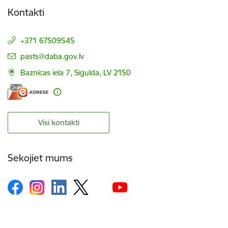
Kontakti
+371 67509545
E-pasts:
pasts@daba.gov.lv
Baznīcas iela 7, Sigulda, LV 2150
Visi kontakti
Sekojiet mums