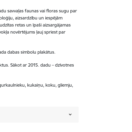
du savvaļas faunas vai floras sugu par
oloģiju, aizsardzību un iespējām
audzītas retas un īpaši aizsargājamas
āvokļa novērtējums ļauj spriest par
gada dabas simbolu plakātus.
tus. Sākot ar 2015. dadu – dzīvotnes
urkaulnieku, kukaiņu, koku, gliemju,