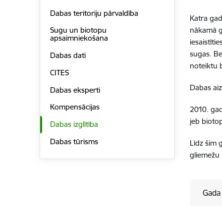
Dabas teritoriju pārvaldība
Katra gad
nākamā ga
Sugu un biotopu
apsaimniekošana
iesaistīt
sugas. Bet
Dabas dati
noteiktu 
CITES
Dabas aiz
Dabas eksperti
Kompensācijas
2010. gad
jeb bioto
Dabas izglītība
Dabas tūrisms
Līdz šim 
gliemežu 
Gada 