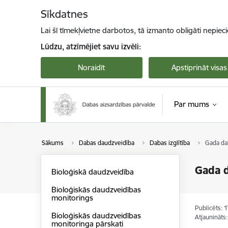
Pāriet uz lapas saturu
Sīkdatnes
Lai šī tīmekļvietne darbotos, tā izmanto obligāti nepiec
Lūdzu, atzīmējiet savu izvēli:
Noraidīt
Apstiprināt visas
Par mums
Sākums
Dabas daudzveidība
Dabas izglītība
Gada da
Gada d
Bioloģiskā daudzveidība
Bioloģiskās daudzveidības
monitorings
Publicēts: 
Bioloģiskās daudzveidības
Atjaunināts
monitoringa pārskati