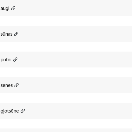
 augi
 sūnas
 putni
 sēnes
 gļotsēne