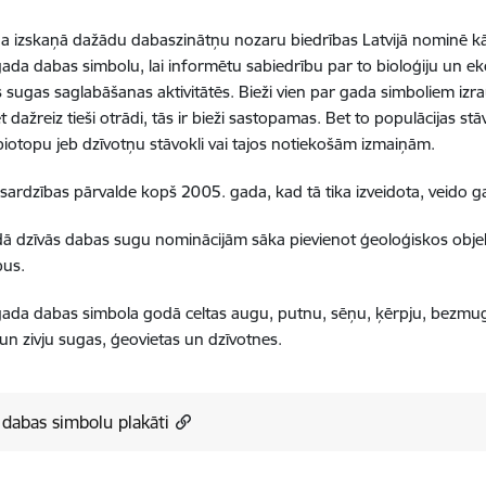
a izskaņā dažādu dabaszinātņu nozaru biedrības Latvijā nominē kā
da dabas simbolu, lai informētu sabiedrību par to bioloģiju un ek
ies sugas saglabāšanas aktivitātēs. Bieži vien par gada simboliem izr
 dažreiz tieši otrādi, tās ir bieži sastopamas. Bet to populācijas st
biotopu jeb dzīvotņu stāvokli vai tajos notiekošām izmaiņām.
sardzības pārvalde kopš 2005. gada, kad tā tika izveidota, veido 
ā dzīvās dabas sugu nominācijām sāka pievienot ģeoloģiskos objek
pus.
gada dabas simbola godā celtas augu, putnu, sēņu, ķērpju, bezmug
un zivju sugas, ģeovietas un dzīvotnes.
dabas simbolu plakāti