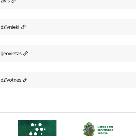
a zivis
dzīvnieki
 ģeovietas
 dzīvotnes