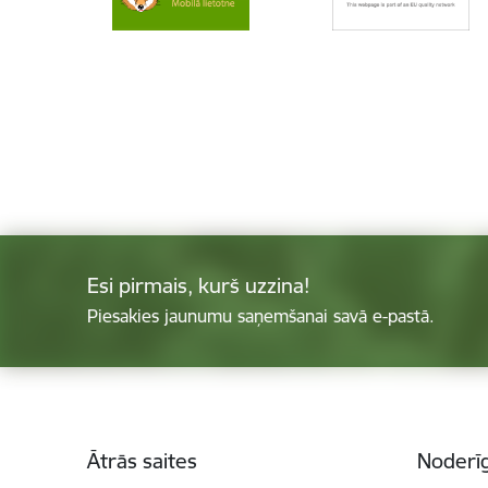
Esi pirmais, kurš uzzina!
Piesakies jaunumu saņemšanai savā e-pastā.
Kājene
Ātrās saites
Noderīg