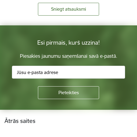
Sniegt atsauksmi
Esi pirmais, kurš uzzina!
Piesakies jaunumu saņemšanai savā e-pastā.
Kājene
Ātrās saites