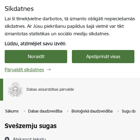
Pāriet uz lapas saturu
Sīkdatnes
Spied
lai meklētu
Enter
Lai šī tīmekļvietne darbotos, tā izmanto obligāti nepieciešamās
sīkdatnes. Ar Jūsu piekrišanu papildus šajā vietnē var tikt
izmantotas statistikas un sociālo mediju sīkdatnes.
Lūdzu, atzīmējiet savu izvēli:
Noraidīt
Apstiprināt visas
Pārvaldīt sīkdatnes
Sākums
Dabas daudzveidība
Bioloģiskā daudzveidība
Sugu daud
Svešzemju sugas
Atskaņot tekstu