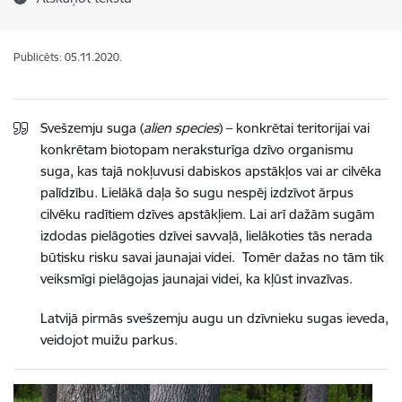
Publicēts: 05.11.2020.
Svešzemju suga (
alien species
) – konkrētai teritorijai vai
konkrētam biotopam neraksturīga dzīvo organismu
suga, kas tajā nokļuvusi dabiskos apstākļos vai ar cilvēka
palīdzību. Lielākā daļa šo sugu nespēj izdzīvot ārpus
cilvēku radītiem dzīves apstākļiem. Lai arī dažām sugām
izdodas pielāgoties dzīvei savvaļā, lielākoties tās nerada
būtisku risku savai jaunajai videi. Tomēr dažas no tām tik
veiksmīgi pielāgojas jaunajai videi, ka kļūst invazīvas.
Latvijā pirmās svešzemju augu un dzīvnieku sugas ieveda,
veidojot muižu parkus.