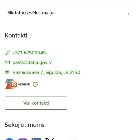
Sīkdatņu izvēles maiņa
Kontakti
+371 67509545
E-pasts:
pasts@daba.gov.lv
Baznīcas iela 7, Sigulda, LV 2150
Visi kontakti
Sekojiet mums