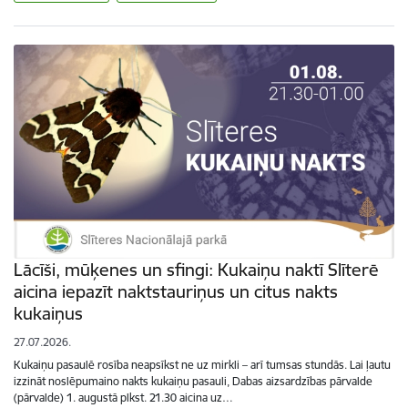
Lācīši, mūķenes un sfingi: Kukaiņu naktī Slīterē
aicina iepazīt naktstauriņus un citus nakts
kukaiņus
27.07.2026.
Kukaiņu pasaulē rosība neapsīkst ne uz mirkli – arī tumsas stundās. Lai ļautu
izzināt noslēpumaino nakts kukaiņu pasauli, Dabas aizsardzības pārvalde
(pārvalde) 1. augustā plkst. 21.30 aicina uz…