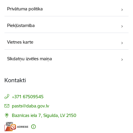
Privātuma politika
Piekļūstamība
Vietnes karte
Sīkdatņu izvēles maiņa
Kontakti
+371 67509545
E-pasts:
pasts@daba.gov.lv
Baznīcas iela 7, Sigulda, LV 2150