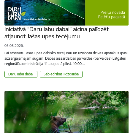
Iniciatīvā “Daru labu dabai” aicina palīdzēt
atjaunot Jašas upes tecējumu
05.08.2026.
Lai atbrīvotu Jašas upes dabisko tecējumu un uzlabotu dzīves apstākļus īpaši
aizsargājamajām sugām, Dabas aizsardzības pārvaldes (pārvaldes) Latgales
reģionālā administrācija 11. augustā plkst. 10.00…
Daru labu dabai
Sabiedrības līdzdalība