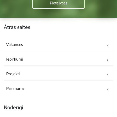
Kājene
Ātrās saites
Vakances
Iepirkumi
Projekti
Par mums
Noderīgi