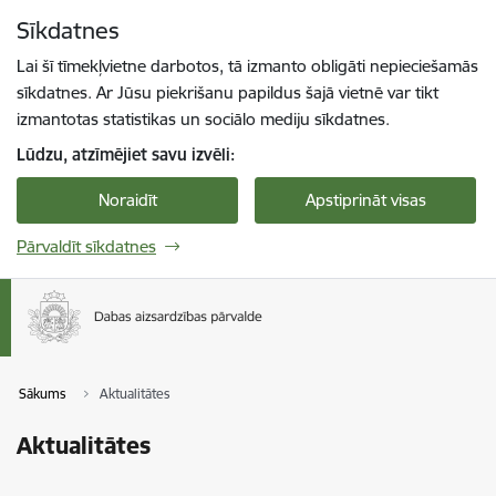
Pāriet uz lapas saturu
Sīkdatnes
Spied
lai meklētu
Enter
Lai šī tīmekļvietne darbotos, tā izmanto obligāti nepieciešamās
sīkdatnes. Ar Jūsu piekrišanu papildus šajā vietnē var tikt
izmantotas statistikas un sociālo mediju sīkdatnes.
Lūdzu, atzīmējiet savu izvēli:
Noraidīt
Apstiprināt visas
Pārvaldīt sīkdatnes
Sākums
Aktualitātes
Aktualitātes