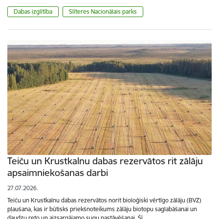
Dabas izglītība
Slīteres Nacionālais parks
Teiču un Krustkalnu dabas rezervātos rit zālāju
apsaimniekošanas darbi
27.07.2026.
Teiču un Krustkalnu dabas rezervātos norit bioloģiski vērtīgo zālāju (BVZ)
pļaušana, kas ir būtisks priekšnoteikums zālāju biotopu saglabāšanai un
daudzu reto un aizsargājamo sugu pastāvēšanai. Šī…