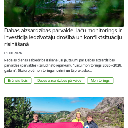
Dabas aizsardzības pārvalde: lāču monitorings ir
investīcija iedzīvotāju drošībā un konfliktsituāciju
risināšanā
05.08.2026.
Pēdējās dienās sabiedrībā izskanējuši jautājumi par Dabas aizsardzības
pārvaldes (pārvaldes) izsludināto iepirkumu “Lāču monitorings 2026.–2028.
gadam”. Skaidrojot monitoringa nozīmi un tā praktisko…
Brūnais lācis
Dabas aizsardzības pārvalde
Monitorings