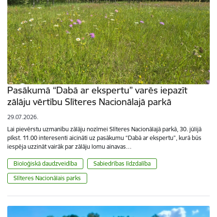
Pasākumā “Dabā ar ekspertu” varēs iepazīt
zālāju vērtību Slīteres Nacionālajā parkā
29.07.2026.
Lai pievērstu uzmanību zālāju nozīmei Slīteres Nacionālajā parkā, 30. jūlijā
plkst. 11.00 interesenti aicināti uz pasākumu “Dabā ar ekspertu”, kurā būs
iespēja uzzināt vairāk par zālāju lomu ainavas…
Bioloģiskā daudzveidība
Sabiedrības līdzdalība
Slīteres Nacionālais parks