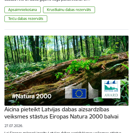
Apsaimniekošana
Krustkalnu dabas rezervāts
Teiču dabas rezervāts
Aicina pieteikt Latvijas dabas aizsardzības
veiksmes stāstus Eiropas Natura 2000 balvai
27.07.2026.