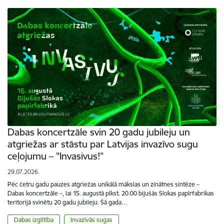
Dabas koncertzāle svin 20 gadu jubileju un
atgriežas ar stāstu par Latvijas invazīvo sugu
ceļojumu – "Invasivus!”
29.07.2026.
Pēc četru gadu pauzes atgriežas unikālā mākslas un zinātnes sintēze –
Dabas koncertzāle –, lai 15. augustā plkst. 20.00 bijušās Slokas papīrfabrikas
teritorijā svinētu 20 gadu jubileju. Šā gada…
Dabas izglītība
Invazīvās sugas