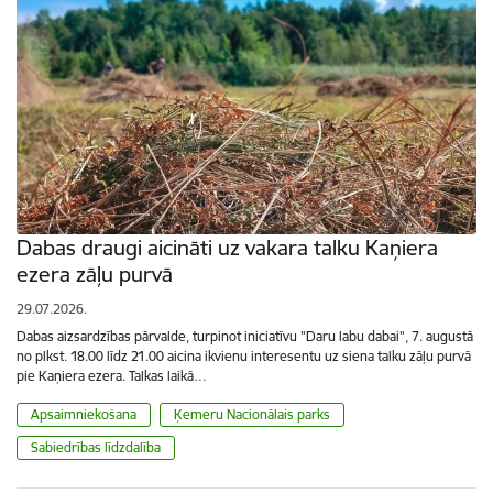
Dabas draugi aicināti uz vakara talku Kaņiera
ezera zāļu purvā
29.07.2026.
Dabas aizsardzības pārvalde, turpinot iniciatīvu "Daru labu dabai", 7. augustā
no plkst. 18.00 līdz 21.00 aicina ikvienu interesentu uz siena talku zāļu purvā
pie Kaņiera ezera. Talkas laikā…
Apsaimniekošana
Ķemeru Nacionālais parks
Sabiedrības līdzdalība