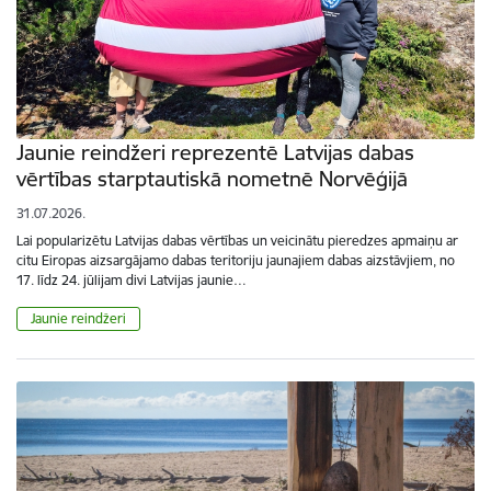
Jaunie reindžeri reprezentē Latvijas dabas
vērtības starptautiskā nometnē Norvēģijā
31.07.2026.
Lai popularizētu Latvijas dabas vērtības un veicinātu pieredzes apmaiņu ar
citu Eiropas aizsargājamo dabas teritoriju jaunajiem dabas aizstāvjiem, no
17. līdz 24. jūlijam divi Latvijas jaunie…
Jaunie reindžeri