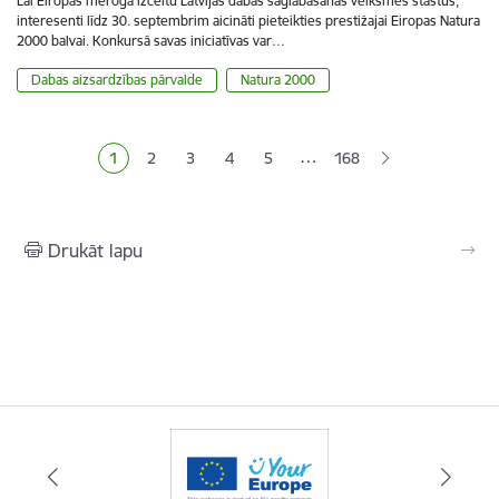
Lai Eiropas mērogā izceltu Latvijas dabas saglabāšanas veiksmes stāstus,
interesenti līdz 30. septembrim aicināti pieteikties prestižajai Eiropas Natura
2000 balvai. Konkursā savas iniciatīvas var…
Dabas aizsardzības pārvalde
Natura 2000
Lapošana
…
1
2
3
4
5
168
Pašreizējā lapa
Lapa
Lapa
Lapa
Lapa
Drukāt lapu