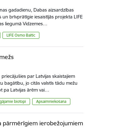
šanas gadadienu, Dabas aizsardzības
 un brīvprātīgie iesaistījās projekta LIFE
abas liegumā Vidzemes…
LIFE Osmo Baltic
r mežs
riecājušies par Latvijas skaistajiem
 bagātību, jo citās valstīs tādu mežu
 pa Latvijas ārēm vai…
gājamie biotopi
Apsaimniekošana
ta pārmērīgiem ierobežojumiem