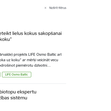
Notīrīt filtrus
eteikt lielus kokus sakopšanai
koku”
rvalde) projekts LIFE Osmo Baltic arī
a uz koku” ar mērķi veicināt vecu
odrošinot piemērotu dzīvotni…
LIFE Osmo Baltic
 biotopu ekspertu
zības sistēmu