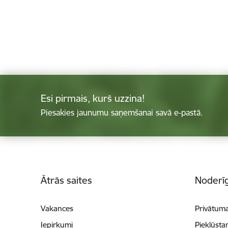
Esi pirmais, kurš uzzina!
Piesakies jaunumu saņemšanai savā e-pastā.
Kājene
Ātrās saites
Noderīg
Vakances
Privātuma
Iepirkumi
Piekļūsta