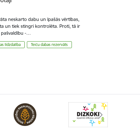
vāta neskarto dabu un īpašās vērtības,
 un tiek stingri kontrolēta. Proti, tā ir
o pašvaldību -…
as līdzdalība
Teiču dabas rezervāts