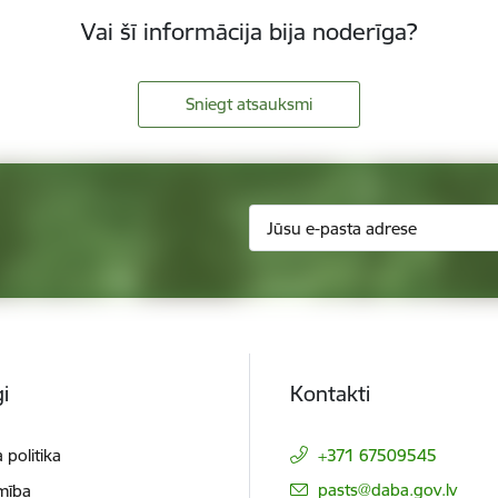
Vai šī informācija bija noderīga?
Sniegt atsauksmi
i
Kontakti
 politika
+371 67509545
E-pasts:
pasts@daba.gov.lv
mība