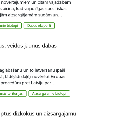
u novērtējumiem un citām vajadzībām
os aicina, kad vajadzīgas specifiskas
majām aizsargājamām sugām un…
mie biotopi
Dabas eksperti
jus, veidos jaunus dabas
saglabāšanu un to ietveršanu īpaši
lā, tādējādi daļēji novēršot Eiropas
 procedūru pret Latviju par…
mās teritorijas
Aizsargājamie biotopi
koptus dižkokus un aizsargājamu