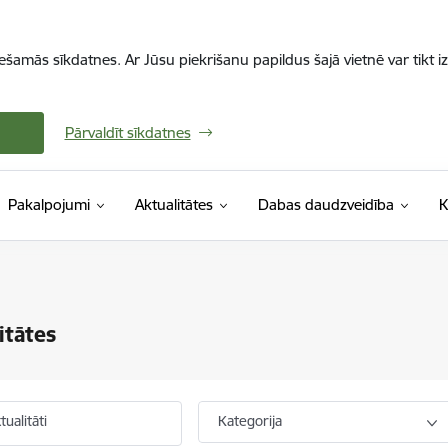
iešamās sīkdatnes. Ar Jūsu piekrišanu papildus šajā vietnē var tikt i
Pārvaldīt sīkdatnes
Pakalpojumi
Aktualitātes
Dabas daudzveidība
K
itātes
ualitāti
Kategorija