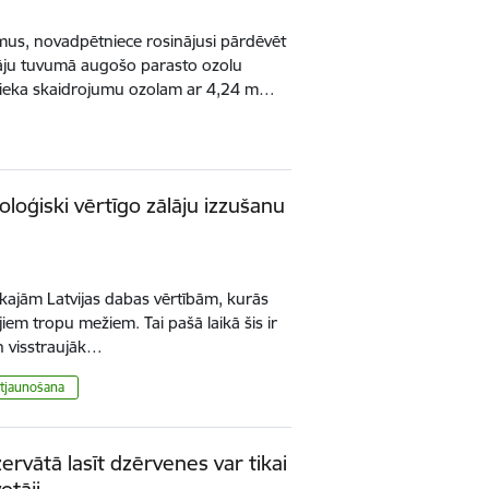
mus, novadpētniece rosinājusi pārdēvēt
āju tuvumā augošo parasto ozolu
rnieka skaidrojumu ozolam ar 4,24 m…
loģiski vērtīgo zālāju izzušanu
lākajām Latvijas dabas vērtībām, kurās
jiem tropu mežiem. Tai pašā laikā šis ir
n visstraujāk…
atjaunošana
ervātā lasīt dzērvenes var tikai
otāji