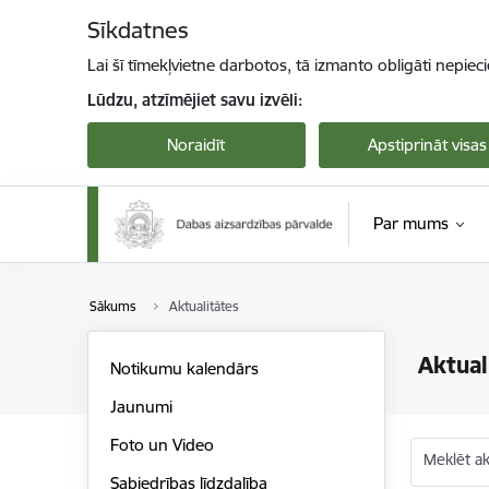
Pāriet uz lapas saturu
Sīkdatnes
Lai šī tīmekļvietne darbotos, tā izmanto obligāti nepiec
Lūdzu, atzīmējiet savu izvēli:
Noraidīt
Apstiprināt visas
Par mums
Sākums
Aktualitātes
Aktual
Notikumu kalendārs
Jaunumi
Foto un Video
Meklēt akt
Sabiedrības līdzdalība