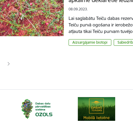
08.09.2023.
Lai saglabātu Teiču dabas rezer
Teiču purvā ogošana ir ierobežota
atļauta tikai Teiču purvam tuvēj
Aizsargājamie biotopi
Sabiedrīb
ana
jā lapa
pa