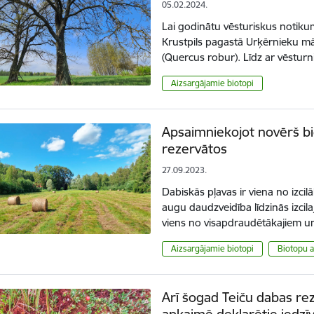
05.02.2024.
Lai godinātu vēsturiskus notiku
Krustpils pagastā Urķērnieku m
(Quercus robur). Līdz ar vēstu
Aizsargājamie biotopi
Apsaimniekojot novērš bio
rezervātos
27.09.2023.
Dabiskās pļavas ir viena no izci
augu daudzveidība līdzinās izcila
viens no visapdraudētākajiem u
Aizsargājamie biotopi
Biotopu 
Arī šogad Teiču dabas rez
apkaimē deklarētie iedzīv