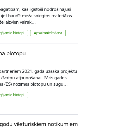
bagātībām, kas ilgstoši nodrošinājusi
ļaujot baudīt meža sniegtos materiālos
ēl aizvien vairāk…
gājamie biotopi
Apsaimniekošana
ha biotopu
 partneriem 2021. gadā uzsāka projektu
zīvotņu atjaunošanai. Pāris gados
bas (ES) nozīmes biotopu un sugu…
gājamie biotopi
 godu vēsturiskiem notikumiem