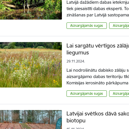
Latvijā dažādiem dabas ietekmj
tiek piesaistīti dabas eksperti. T
zināšanas par Latvijā sastopa
Aizsargājamās sugas
Aizsargāja
Lai sargātu vērtīgos zālā
liegumus
29.11.2024.
Lai nodrošinātu dabisko zālāju 
aizsargājamo dabas teritoriju tīk
Komisijas ierosināto pārkāpuma
Aizsargājamās sugas
Aizsargāja
Latvijai svētkos dāvā sa
biotopu