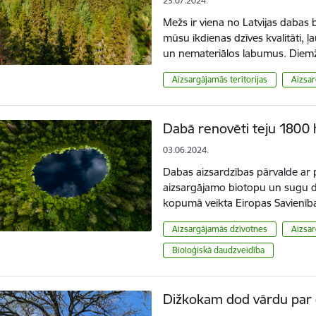
23.07.2024.
Mežs ir viena no Latvijas dabas 
mūsu ikdienas dzīves kvalitāti, 
un nemateriālos labumus. Diemž
Aizsargājamās teritorijas
Aizsar
Dabā renovēti teju 1800 
03.06.2024.
Dabas aizsardzības pārvalde ar
aizsargājamo biotopu un sugu d
kopumā veikta Eiropas Savienī
Aizsargājamās dzīvotnes
Aizsar
Bioloģiskā daudzveidība
Dižkokam dod vārdu par