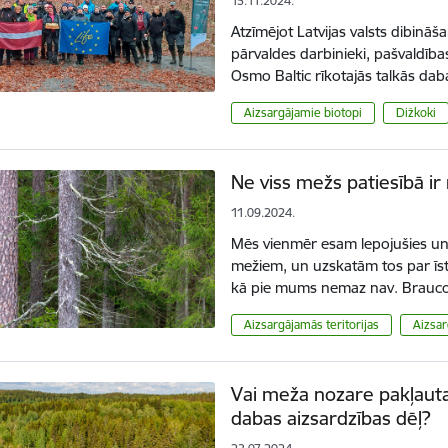
15.11.2024.
Atzīmējot Latvijas valsts dibinā
pārvaldes darbinieki, pašvaldības
Osmo Baltic rīkotajās talkās d
Aizsargājamie biotopi
Dižkoki
Ne viss mežs patiesībā i
11.09.2024.
Mēs vienmēr esam lepojušies un p
mežiem, un uzskatām tos par īstu
kā pie mums nemaz nav. Braucot
Aizsargājamās teritorijas
Aizsar
Vai meža nozare pakļau
dabas aizsardzības dēļ?