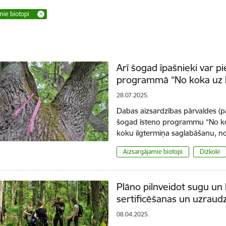
mie biotopi
Arī šogad īpašnieki var pi
programmā “No koka uz 
28.07.2025.
Dabas aizsardzības pārvaldes (pā
šogad īsteno programmu “No kok
koku ilgtermiņa saglabāšanu, n
Aizsargājamie biotopi
Dižkoki
Plāno pilnveidot sugu un
sertificēšanas un uzraud
08.04.2025.