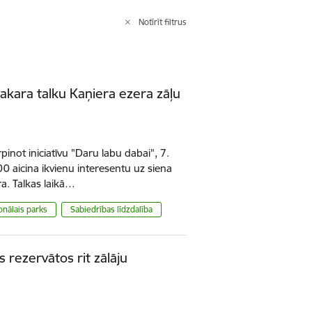
Notīrīt filtrus
vakara talku Kaņiera ezera zāļu
pinot iniciatīvu "Daru labu dabai", 7.
00 aicina ikvienu interesentu uz siena
ra. Talkas laikā…
nālais parks
Sabiedrības līdzdalība
 rezervātos rit zālāju