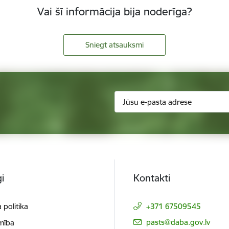
Vai šī informācija bija noderīga?
Sniegt atsauksmi
i
Kontakti
 politika
+371 67509545
E-pasts:
pasts@daba.gov.lv
mība