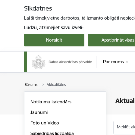
Pāriet uz lapas saturu
Sīkdatnes
Lai šī tīmekļvietne darbotos, tā izmanto obligāti nepiec
Lūdzu, atzīmējiet savu izvēli:
Noraidīt
Apstiprināt visas
Par mums
Sākums
Aktualitātes
Aktual
Notikumu kalendārs
Jaunumi
Foto un Video
Meklēt akt
Sabiedrības līdzdalība