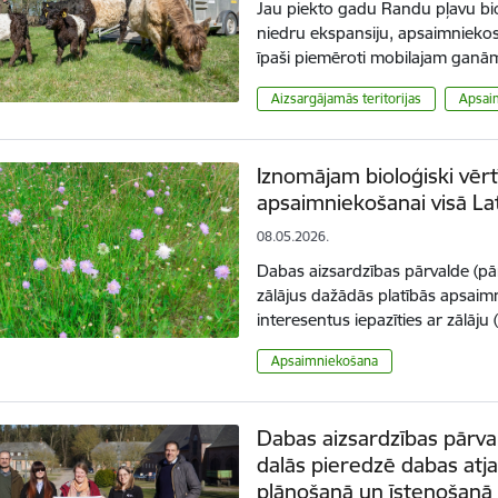
Jau piekto gadu Randu pļavu biol
niedru ekspansiju, apsaimniekos G
īpaši piemēroti mobilajam ganām
Aizsargājamās teritorijas
Apsai
Iznomājam bioloģiski vērt
apsaimniekošanai visā Lat
08.05.2026.
Dabas aizsardzības pārvalde (pār
zālājus dažādās platībās apsaimn
interesentus iepazīties ar zālā
Apsaimniekošana
Dabas aizsardzības pārva
dalās pieredzē dabas at
plānošanā un īstenošanā