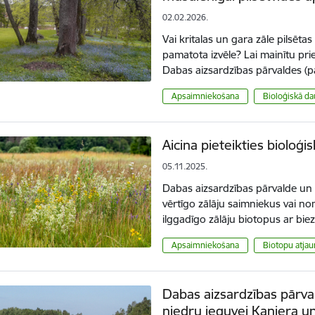
02.02.2026.
Vai kritalas un gara zāle pilsētas
pamatota izvēle? Lai mainītu pr
Dabas aizsardzības pārvaldes (
Apsaimniekošana
Bioloģiskā da
Aicina pieteikties bioloģi
05.11.2025.
Dabas aizsardzības pārvalde un Z
vērtīgo zālāju saimniekus vai n
ilggadīgo zālāju biotopus ar b
Apsaimniekošana
Biotopu atja
Dabas aizsardzības pārva
niedru ieguvei Kaņiera u