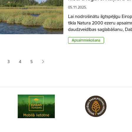
05.11.2025.
Lai nodrošinātu ilgtspējīgu Eiro
tīkla Natura 2000 ezeru apsaim
daudzveidības saglabāšanu, Dab
Apsaimniekošana
ana
3
4
5
jā lapa
pa
Lapa
Lapa
Lapa