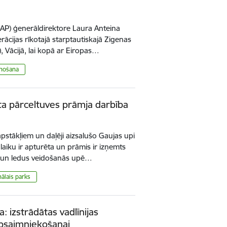
AP) ģenerāldirektore Laura Anteina
ācijas rīkotajā starptautiskajā Zigenas
 Vācijā, lai kopā ar Eiropas…
unošana
kta pārceltuves prāmja darbība
pstākļiem un daļēji aizsalušo Gaujas upi
laiku ir apturēta un prāmis ir izņemts
 un ledus veidošanās upē…
ālais parks
: izstrādātas vadlīnijas
apsaimniekošanai