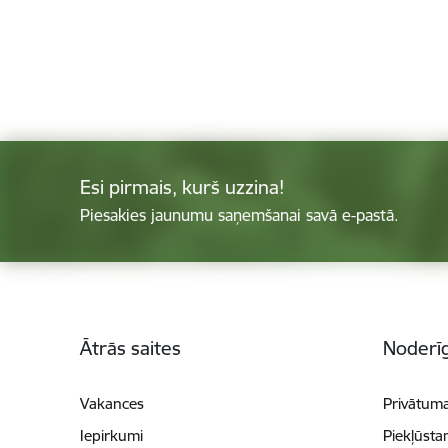
Esi pirmais, kurš uzzina!
Piesakies jaunumu saņemšanai savā e-pastā.
Kājene
Ātrās saites
Noderīg
Vakances
Privātuma
Iepirkumi
Piekļūsta