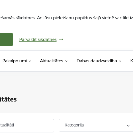
iešamās sīkdatnes. Ar Jūsu piekrišanu papildus šajā vietnē var tikt i
Pārvaldīt sīkdatnes
Pakalpojumi
Aktualitātes
Dabas daudzveidība
K
itātes
ualitāti
Kategorija