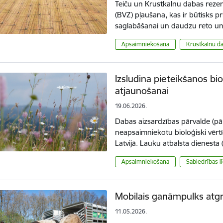
Teiču un Krustkalnu dabas rezerv
(BVZ) pļaušana, kas ir būtisks p
saglabāšanai un daudzu reto un
Apsaimniekošana
Krustkalnu d
Izsludina pieteikšanos bio
atjaunošanai
19.06.2026.
Dabas aizsardzības pārvalde (pārv
neapsaimniekotu bioloģiski vērtī
Latvijā. Lauku atbalsta dienest
Apsaimniekošana
Sabiedrības l
Mobilais ganāmpulks atgr
11.05.2026.