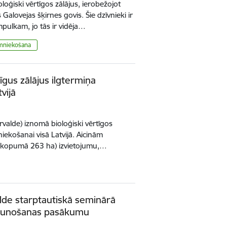
oģiski vērtīgos zālājus, ierobežojot
alovejas šķirnes govis. Šie dzīvnieki ir
pulkam, jo tās ir vidēja…
mniekošana
īgus zālājus ilgtermiņa
vijā
valde) iznomā bioloģiski vērtīgos
iekošanai visā Latvijā. Aicinām
ju (kopumā 263 ha) izvietojumu,…
lde starptautiskā seminārā
jaunošanas pasākumu