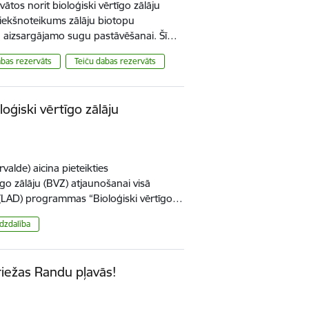
ātos norit bioloģiski vērtīgo zālāju
riekšnoteikums zālāju biotopu
 aizsargājamo sugu pastāvēšanai. Šī…
abas rezervāts
Teiču dabas rezervāts
loģiski vērtīgo zālāju
alde) aicina pieteikties
go zālāju (BVZ) atjaunošanai visā
a (LAD) programmas “Bioloģiski vērtīgo…
īdzdalība
iežas Randu pļavās!