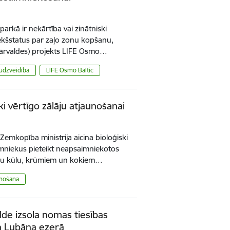
 parkā ir nekārtība vai zinātniski
iekšstatus par zaļo zonu kopšanu,
pārvaldes) projekts LIFE Osmo…
udzveidība
LIFE Osmo Baltic
ski vērtīgo zālāju atjaunošanai
emkopība ministrija aicina bioloģiski
omniekus pieteikt neapsaimniekotos
iezu kūlu, krūmiem un kokiem…
unošana
lde izsola nomas tiesības
n Lubāna ezerā