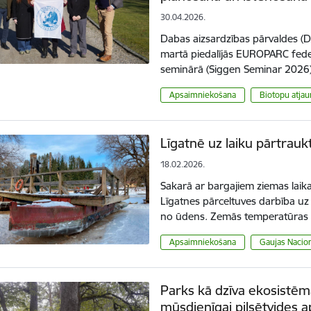
30.04.2026.
Dabas aizsardzības pārvaldes (D
martā piedalījās EUROPARC feder
seminārā (Siggen Seminar 2026),
Apsaimniekošana
Biotopu atja
Līgatnē uz laiku pārtrau
18.02.2026.
Sakarā ar bargajiem ziemas laika
Līgatnes pārceltuves darbība uz 
no ūdens. Zemās temperatūras
Apsaimniekošana
Gaujas Nacion
Parks kā dzīva ekosistēma
mūsdienīgai pilsētvides 