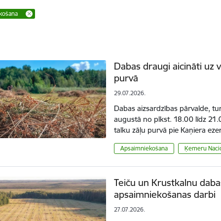
košana
Dabas draugi aicināti uz 
purvā
29.07.2026.
Dabas aizsardzības pārvalde, tur
augustā no plkst. 18.00 līdz 21.
talku zāļu purvā pie Kaņiera eze
Apsaimniekošana
Ķemeru Nacio
Teiču un Krustkalnu dabas
apsaimniekošanas darbi
27.07.2026.