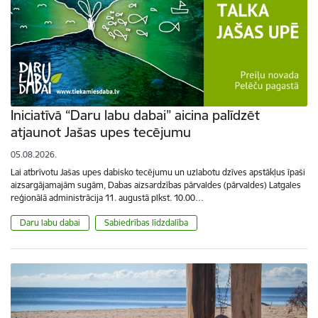
Iniciatīvā “Daru labu dabai” aicina palīdzēt
atjaunot Jašas upes tecējumu
05.08.2026.
Lai atbrīvotu Jašas upes dabisko tecējumu un uzlabotu dzīves apstākļus īpaši
aizsargājamajām sugām, Dabas aizsardzības pārvaldes (pārvaldes) Latgales
reģionālā administrācija 11. augustā plkst. 10.00…
Daru labu dabai
Sabiedrības līdzdalība