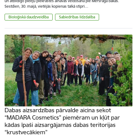
un atbildīgo pieeju piekrastes ainavas veidošanā pie Mērsraga bākas.
Sestdien, 30. maijā, vietējās kopienas talkā stipri…
Bioloģiskā daudzveidība
Sabiedrības līdzdalība
Dabas aizsardzības pārvalde aicina sekot
“MADARA Cosmetics” piemēram un kļūt par
kādas īpaši aizsargājamas dabas teritorijas
“krustvecākiem”