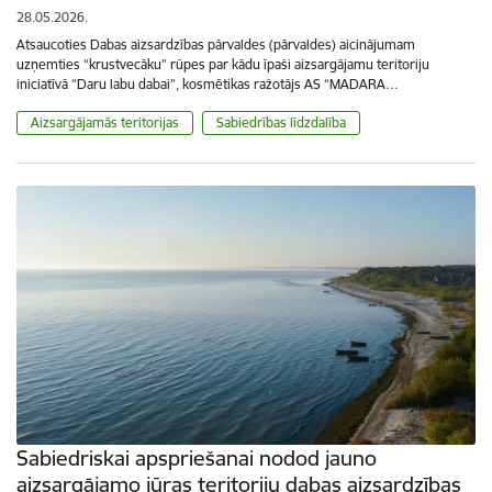
28.05.2026.
Atsaucoties Dabas aizsardzības pārvaldes (pārvaldes) aicinājumam
uzņemties “krustvecāku” rūpes par kādu īpaši aizsargājamu teritoriju
iniciatīvā “Daru labu dabai”, kosmētikas ražotājs AS “MADARA…
Aizsargājamās teritorijas
Sabiedrības līdzdalība
Sabiedriskai apspriešanai nodod jauno
aizsargājamo jūras teritoriju dabas aizsardzības