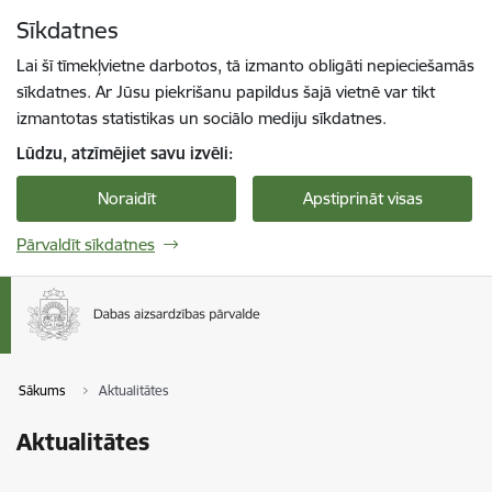
Pāriet uz lapas saturu
Sīkdatnes
Spied
lai meklētu
Enter
Lai šī tīmekļvietne darbotos, tā izmanto obligāti nepieciešamās
sīkdatnes. Ar Jūsu piekrišanu papildus šajā vietnē var tikt
izmantotas statistikas un sociālo mediju sīkdatnes.
Lūdzu, atzīmējiet savu izvēli:
Noraidīt
Apstiprināt visas
Pārvaldīt sīkdatnes
Sākums
Aktualitātes
Aktualitātes