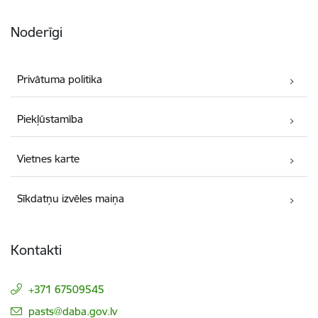
Noderīgi
Privātuma politika
Piekļūstamība
Vietnes karte
Sīkdatņu izvēles maiņa
Kontakti
+371 67509545
E-pasts:
pasts@daba.gov.lv