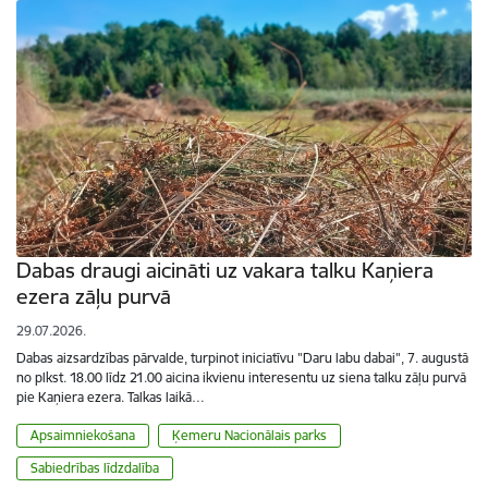
Dabas draugi aicināti uz vakara talku Kaņiera
ezera zāļu purvā
29.07.2026.
Dabas aizsardzības pārvalde, turpinot iniciatīvu "Daru labu dabai", 7. augustā
no plkst. 18.00 līdz 21.00 aicina ikvienu interesentu uz siena talku zāļu purvā
pie Kaņiera ezera. Talkas laikā…
Apsaimniekošana
Ķemeru Nacionālais parks
Sabiedrības līdzdalība