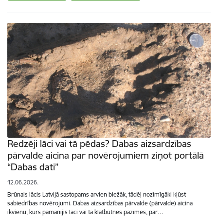
Redzēji lāci vai tā pēdas? Dabas aizsardzības
pārvalde aicina par novērojumiem ziņot portālā
“Dabas dati”
12.06.2026.
Brūnais lācis Latvijā sastopams arvien biežāk, tādēļ nozīmīgāki kļūst
sabiedrības novērojumi. Dabas aizsardzības pārvalde (pārvalde) aicina
ikvienu, kurš pamanījis lāci vai tā klātbūtnes pazīmes, par…