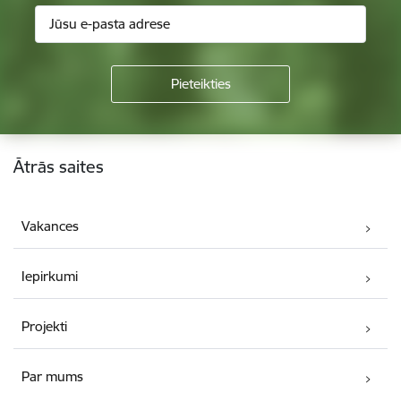
Kājene
Ātrās saites
Vakances
Iepirkumi
Projekti
Par mums