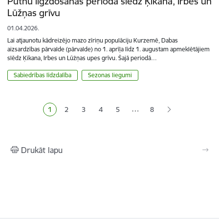
Putnu ligzdošanas periodā slēdz Ķikana, Irbes un
Lūžņas grīvu
01.04.2026.
Lai atjaunotu kādreizējo mazo zīriņu populāciju Kurzemē, Dabas
aizsardzības pārvalde (pārvalde) no 1. aprīļa līdz 1. augustam apmeklētājiem
slēdz Ķikana, Irbes un Lūžņas upes grīvu. Šajā periodā…
Sabiedrības līdzdalība
Sezonas liegumi
Lapošana
…
1
2
3
4
5
8
Pašreizējā lapa
Lapa
Lapa
Lapa
Lapa
Drukāt lapu