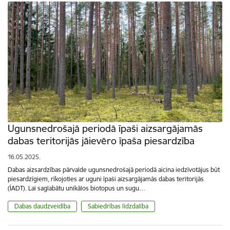
Ugunsnedrošajā periodā īpaši aizsargājamās
dabas teritorijās jāievēro īpaša piesardzība
16.05.2025.
Dabas aizsardzības pārvalde ugunsnedrošajā periodā aicina iedzīvotājus būt
piesardzīgiem, rīkojoties ar uguni īpaši aizsargājamās dabas teritorijās
(ĪADT). Lai saglabātu unikālos biotopus un sugu…
Dabas daudzveidība
Sabiedrības līdzdalība