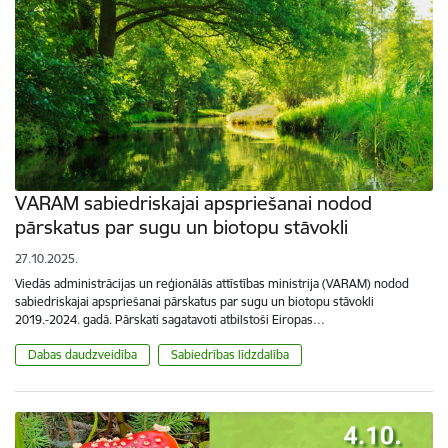
VARAM sabiedriskajai apspriešanai nodod
pārskatus par sugu un biotopu stāvokli
27.10.2025.
Viedās administrācijas un reģionālās attīstības ministrija (VARAM) nodod
sabiedriskajai apspriešanai pārskatus par sugu un biotopu stāvokli
2019.-2024. gadā. Pārskati sagatavoti atbilstoši Eiropas…
Dabas daudzveidība
Sabiedrības līdzdalība