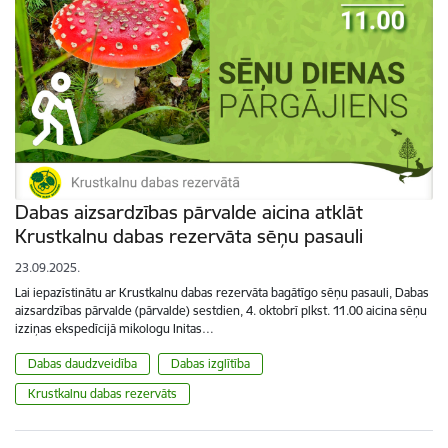
Dabas aizsardzības pārvalde aicina atklāt
Krustkalnu dabas rezervāta sēņu pasauli
23.09.2025.
Lai iepazīstinātu ar Krustkalnu dabas rezervāta bagātīgo sēņu pasauli, Dabas
aizsardzības pārvalde (pārvalde) sestdien, 4. oktobrī plkst. 11.00 aicina sēņu
izziņas ekspedīcijā mikologu Initas…
Dabas daudzveidība
Dabas izglītība
Krustkalnu dabas rezervāts