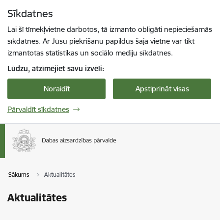
Pāriet uz lapas saturu
Sīkdatnes
Spied
lai meklētu
Enter
Lai šī tīmekļvietne darbotos, tā izmanto obligāti nepieciešamās
sīkdatnes. Ar Jūsu piekrišanu papildus šajā vietnē var tikt
izmantotas statistikas un sociālo mediju sīkdatnes.
Lūdzu, atzīmējiet savu izvēli:
Noraidīt
Apstiprināt visas
Pārvaldīt sīkdatnes
Sākums
Aktualitātes
Aktualitātes