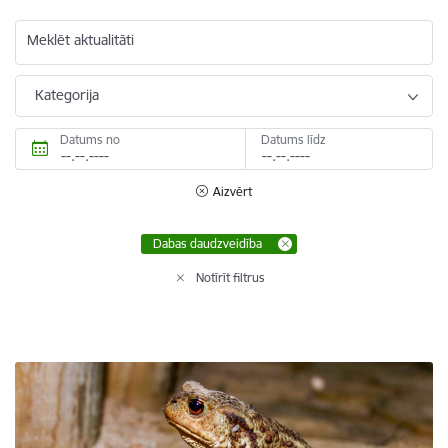
Meklēt aktualitāti
Kategorija
Datums no
Datums līdz
Aizvērt
Dabas daudzveidība
Notīrīt filtrus