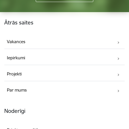
Kājene
Ātrās saites
Vakances
Iepirkumi
Projekti
Par mums
Noderīgi