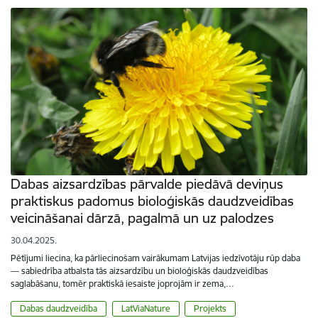
Dabas aizsardzības pārvalde piedāvā deviņus
praktiskus padomus bioloģiskās daudzveidības
veicināšanai dārzā, pagalmā un uz palodzes
30.04.2025.
Pētījumi liecina, ka pārliecinošam vairākumam Latvijas iedzīvotāju rūp daba
— sabiedrība atbalsta tās aizsardzību un bioloģiskās daudzveidības
saglabāšanu, tomēr praktiskā iesaiste joprojām ir zema,…
Dabas daudzveidība
LatViaNature
Projekts