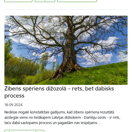
Zibens spēriens dižozolā – rets, bet dabisks
process
16.09.2024.
Nedēļas nogalē konstatētais gadījums, kad zibens spēriena rezultātā
aizdegās viens no lielākajiem Latvijas dižkokiem - Dambju ozols – ir rets,
taču dabā sastopams process un pagaidām nav iespējams…