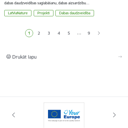
dabas daudzveidības saglabāšanu, dabas aizsardzību…
LatViaNature
Projekti
Dabas daudzveidība
Lapošana
…
1
2
3
4
5
9
Pašreizējā lapa
Lapa
Lapa
Lapa
Lapa
Drukāt lapu