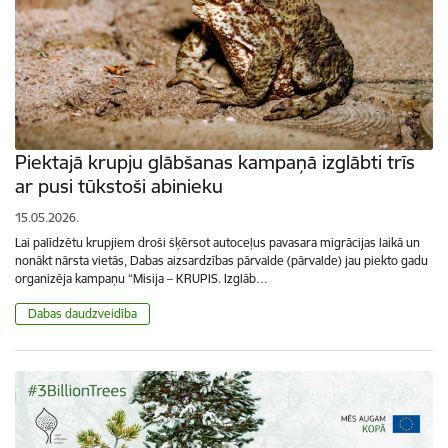
Piektajā krupju glābšanas kampaņā izglābti trīs
ar pusi tūkstoši abinieku
15.05.2026.
Lai palīdzētu krupjiem droši šķērsot autoceļus pavasara migrācijas laikā un
nonākt nārsta vietās, Dabas aizsardzības pārvalde (pārvalde) jau piekto gadu
organizēja kampaņu “Misija – KRUPIS. Izglāb…
Dabas daudzveidība