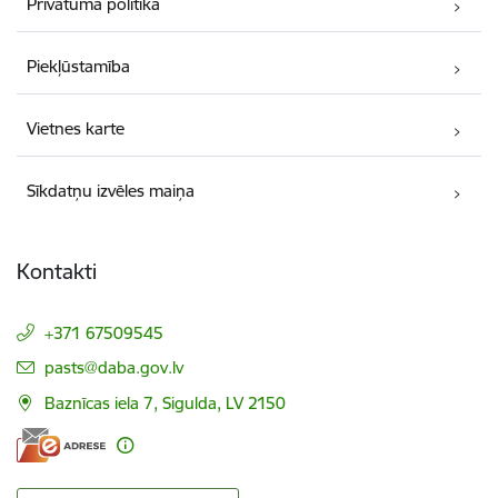
Privātuma politika
Piekļūstamība
Vietnes karte
Sīkdatņu izvēles maiņa
Kontakti
+371 67509545
E-pasts:
pasts@daba.gov.lv
Baznīcas iela 7, Sigulda, LV 2150