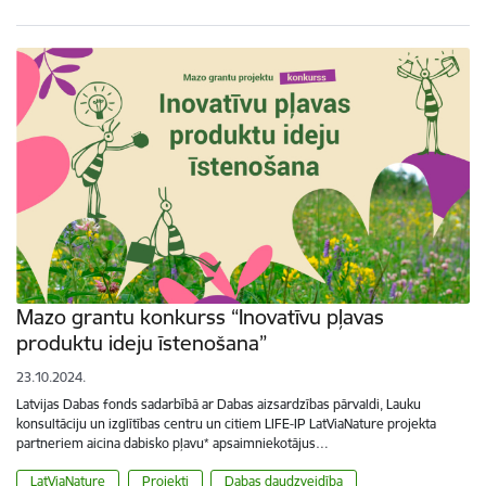
Mazo grantu konkurss “Inovatīvu pļavas
produktu ideju īstenošana”
23.10.2024.
Latvijas Dabas fonds sadarbībā ar Dabas aizsardzības pārvaldi, Lauku
konsultāciju un izglītības centru un citiem LIFE-IP LatViaNature projekta
partneriem aicina dabisko pļavu* apsaimniekotājus…
LatViaNature
Projekti
Dabas daudzveidība