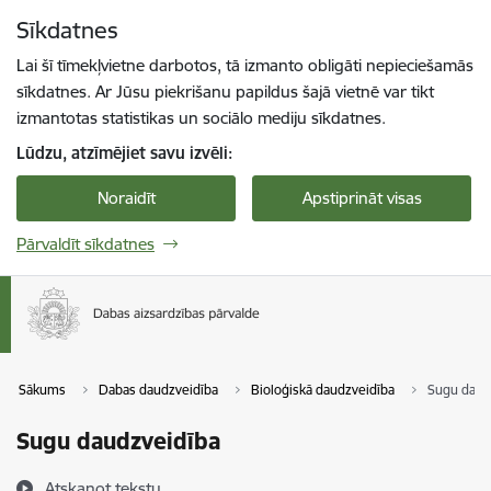
Pāriet uz lapas saturu
Sīkdatnes
Spied
lai meklētu
Enter
Lai šī tīmekļvietne darbotos, tā izmanto obligāti nepieciešamās
sīkdatnes. Ar Jūsu piekrišanu papildus šajā vietnē var tikt
izmantotas statistikas un sociālo mediju sīkdatnes.
Lūdzu, atzīmējiet savu izvēli:
Noraidīt
Apstiprināt visas
Pārvaldīt sīkdatnes
Sākums
Dabas daudzveidība
Bioloģiskā daudzveidība
Sugu daud
Sugu daudzveidība
Atskaņot tekstu