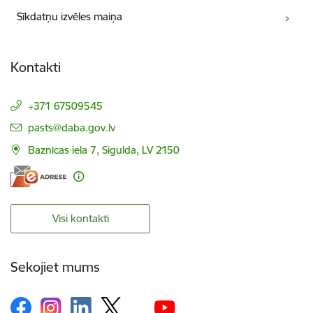
Sīkdatņu izvēles maiņa
Kontakti
+371 67509545
E-pasts:
pasts@daba.gov.lv
Baznīcas iela 7, Sigulda, LV 2150
Visi kontakti
Sekojiet mums