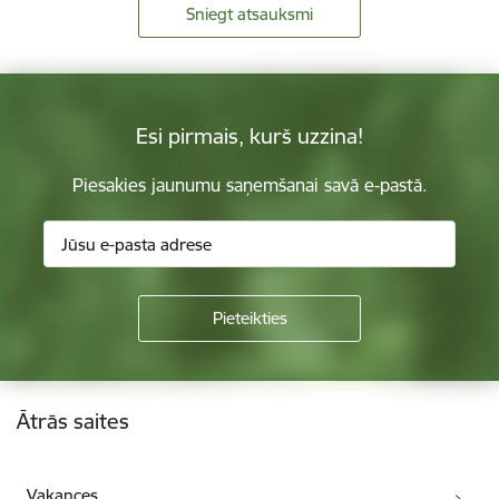
Sniegt atsauksmi
Esi pirmais, kurš uzzina!
Piesakies jaunumu saņemšanai savā e-pastā.
Kājene
Ātrās saites
Vakances