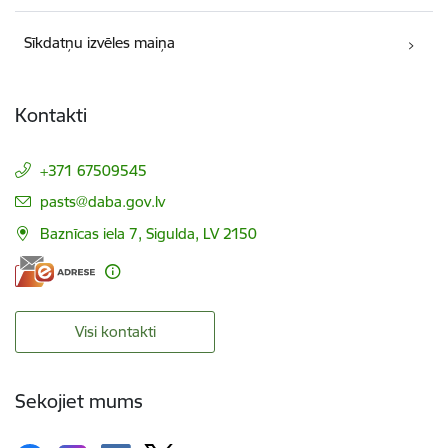
Sīkdatņu izvēles maiņa
Kontakti
+371 67509545
E-pasts:
pasts@daba.gov.lv
Baznīcas iela 7, Sigulda, LV 2150
Visi kontakti
Sekojiet mums