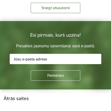
Sniegt atsauksmi
Esi pirmais, kurš uzzina!
Piesakies jaunumu saņemšanai savā e-pastā.
Kājene
Ātrās saites