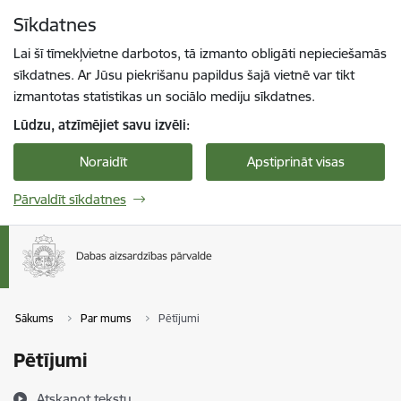
Pāriet uz lapas saturu
Sīkdatnes
Spied
lai meklētu
Enter
Lai šī tīmekļvietne darbotos, tā izmanto obligāti nepieciešamās
sīkdatnes. Ar Jūsu piekrišanu papildus šajā vietnē var tikt
izmantotas statistikas un sociālo mediju sīkdatnes.
Lūdzu, atzīmējiet savu izvēli:
Noraidīt
Apstiprināt visas
Pārvaldīt sīkdatnes
Sākums
Par mums
Pētījumi
Pētījumi
Atskaņot tekstu