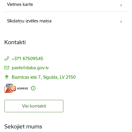
Vietnes karte
Sīkdatņu izvēles maiņa
Kontakti
+371 67509545
E-pasts:
pasts@daba.gov.lv
Baznīcas iela 7, Sigulda, LV 2150
Visi kontakti
Sekojiet mums