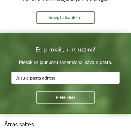
Sniegt atsauksmi
Esi pirmais, kurš uzzina!
Piesakies jaunumu saņemšanai savā e-pastā.
Kājene
Ātrās saites