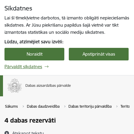
Pāriet uz lapas saturu
Sīkdatnes
Spied
lai meklētu
Enter
Lai šī tīmekļvietne darbotos, tā izmanto obligāti nepieciešamās
sīkdatnes. Ar Jūsu piekrišanu papildus šajā vietnē var tikt
izmantotas statistikas un sociālo mediju sīkdatnes.
Lūdzu, atzīmējiet savu izvēli:
Noraidīt
Apstiprināt visas
Pārvaldīt sīkdatnes
Sākums
Dabas daudzveidība
Dabas teritoriju pārvaldība
Teritorij
4 dabas rezervāti
Atskaņot tekstu