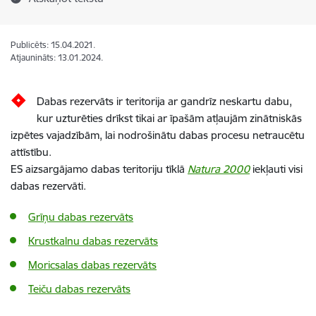
Publicēts: 15.04.2021.
Atjaunināts: 13.01.2024.
Dabas rezervāts ir teritorija ar gandrīz neskartu dabu,
kur uzturēties drīkst tikai ar īpašām atļaujām zinātniskās
izpētes vajadzībām, lai nodrošinātu dabas procesu netraucētu
attīstību.
ES aizsargājamo dabas teritoriju tīklā
Natura 2000
iekļauti visi
dabas rezervāti.
Grīņu dabas rezervāts
Krustkalnu dabas rezervāts
Moricsalas dabas rezervāts
Teiču dabas rezervāts