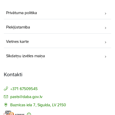
Privātuma politika
Piekļūstamība
Vietnes karte
Sīkdatņu izvēles maiņa
Kontakti
+371 67509545
E-pasts:
pasts@daba.gov.lv
Baznīcas iela 7, Sigulda, LV 2150