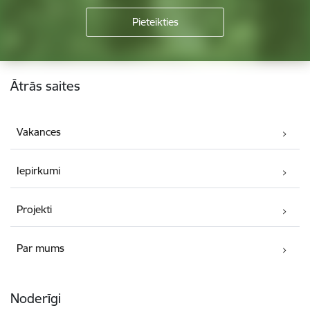
Kājene
Ātrās saites
Vakances
Iepirkumi
Projekti
Par mums
Noderīgi