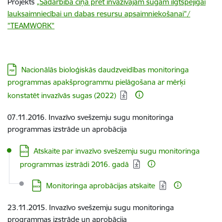
Projekts
„Sadarbība cīņā pret invazīvajām sugām ilgtspējīgai
lauksaimniecībai un dabas resursu apsaimniekošanai”/
”TEAMWORK”
Lejupielādēt:
Nacionālās bioloģiskās daudzveidības monitoringa
programmas apakšprogrammu pielāgošana ar mērķi
konstatēt invazīvās sugas (2022)
07.11.2016. Invazīvo svešzemju sugu monitoringa
programmas izstrāde un aprobācija
Lejupielādēt:
Atskaite par invazīvo svešzemju sugu monitoringa
programmas izstrādi 2016. gadā
Lejupielādēt:
Monitoringa aprobācijas atskaite
23.11.2015. Invazīvo svešzemju sugu monitoringa
programmas izstrāde un aprobācija