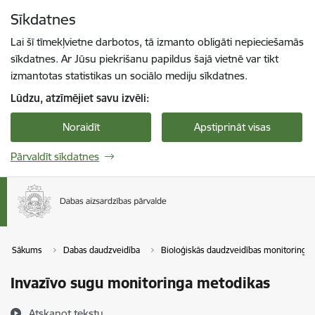
Pāriet uz lapas saturu
Sīkdatnes
Spied
lai meklētu
Enter
Lai šī tīmekļvietne darbotos, tā izmanto obligāti nepieciešamās
sīkdatnes. Ar Jūsu piekrišanu papildus šajā vietnē var tikt
izmantotas statistikas un sociālo mediju sīkdatnes.
Lūdzu, atzīmējiet savu izvēli:
Noraidīt
Apstiprināt visas
Pārvaldīt sīkdatnes
Sākums
Dabas daudzveidība
Bioloģiskās daudzveidības monitorings
Invazīvo sugu monitoringa metodikas
Atskaņot tekstu