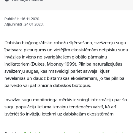
Publicēts: 16.11.2020.
Atjaunināts: 24.01.2023.
Dabisko bioģeogrāfisko robežu šķērsošana, svešzemju sugu
īpatsvara pieaugums un vietējām ekosistēmām netipisku sugu
invāzijas ir viens no svarīgākajiem globālo pārmaiņu
indikatoriem (Dukes, Mooney 1999). Pilnībā naturalizējušās
svešzemju sugas, kas masveidīgi pāriet savvaļā, kļūst
nevēlamas un daudz bīstamākas ekosistēmām, jo tās pilnībā
pārveido vai pat iznīcina dabiskos biotopus.
Invazīvo sugu monitoringa mērķis ir sniegt informāciju par šo
sugu populāciju lieluma izmaiņu tendencēm valstī, kā arī
izvērtēt šo invāziju ietekmi uz dabiskajām ekosistēmām.