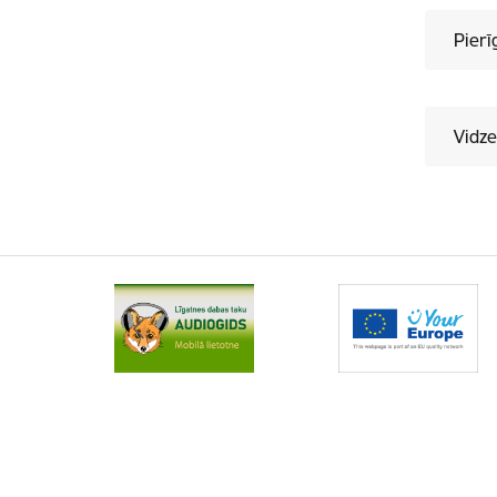
Pierī
Vidze