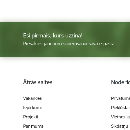
Esi pirmais, kurš uzzina!
Piesakies jaunumu saņemšanai savā e-pastā.
Kājene
Ātrās saites
Noderīg
Vakances
Privātuma
Iepirkumi
Piekļūsta
Projekti
Vietnes k
Par mums
Sīkdatņu 