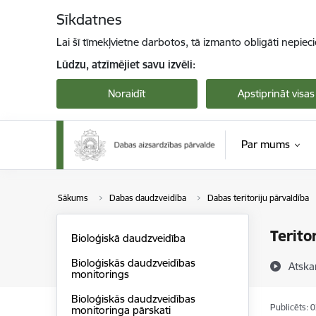
Pāriet uz lapas saturu
Sīkdatnes
Lai šī tīmekļvietne darbotos, tā izmanto obligāti nepiec
Lūdzu, atzīmējiet savu izvēli:
Noraidīt
Apstiprināt visas
Par mums
Sākums
Dabas daudzveidība
Dabas teritoriju pārvaldība
Terito
Bioloģiskā daudzveidība
Bioloģiskās daudzveidības
Atska
monitorings
Bioloģiskās daudzveidības
Publicēts: 
monitoringa pārskati