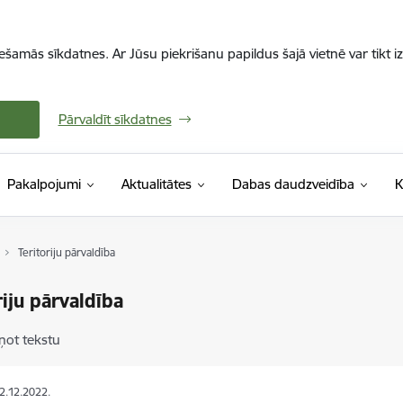
iešamās sīkdatnes. Ar Jūsu piekrišanu papildus šajā vietnē var tikt i
Pārvaldīt sīkdatnes
Pakalpojumi
Aktualitātes
Dabas daudzveidība
K
Teritoriju pārvaldība
riju pārvaldība
ņot tekstu
02.12.2022.