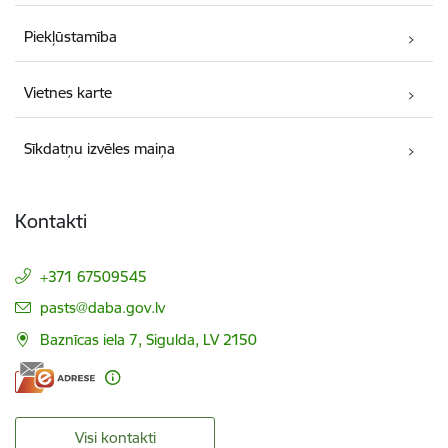
Piekļūstamība
Vietnes karte
Sīkdatņu izvēles maiņa
Kontakti
+371 67509545
E-pasts:
pasts@daba.gov.lv
Baznīcas iela 7, Sigulda, LV 2150
Visi kontakti