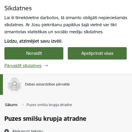
Pāriet uz lapas saturu
Sīkdatnes
Spied
lai meklētu
Enter
Lai šī tīmekļvietne darbotos, tā izmanto obligāti nepieciešamās
sīkdatnes. Ar Jūsu piekrišanu papildus šajā vietnē var tikt
izmantotas statistikas un sociālo mediju sīkdatnes.
Lūdzu, atzīmējiet savu izvēli:
Noraidīt
Apstiprināt visas
Pārvaldīt sīkdatnes
Sākums
Puzes smilšu krupja atradne
Puzes smilšu krupja atradne
Atskaņot tekstu