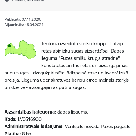
Publicēts: 07.11.2020.
Atjaunināts: 16.04.2024.
Teritorija izveidota smilšu krupja - Latvijā
retas abinieku sugas aizsardzībai. Dabas
liegumā "Puzes smilšu krupja atradne"
konstatētas arī trīs retas un aizsargājamas
augu sugas – dzegužpirkstīte, ādlapainā roze un kvadrātiskā
preisija. Lieguma ūdenskrātuvēs barību atrod melnais stārķis
un dzērve - aizsargājamas putnu sugas.
Aizsardzības kategorija:
dabas liegums.
Kods:
LV0516900
Administratīvais iedalījums:
Ventspils novada Puzes pagasts
Platība:
8 ha