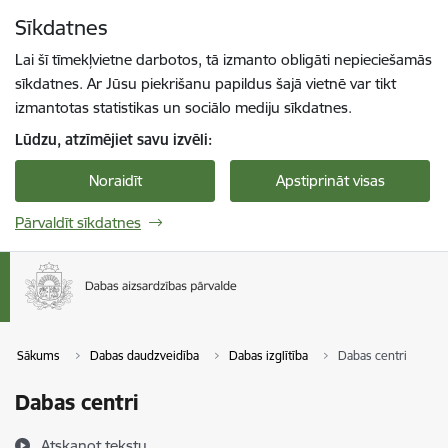
Pāriet uz lapas saturu
Sīkdatnes
Spied
lai meklētu
Enter
Lai šī tīmekļvietne darbotos, tā izmanto obligāti nepieciešamās
sīkdatnes. Ar Jūsu piekrišanu papildus šajā vietnē var tikt
izmantotas statistikas un sociālo mediju sīkdatnes.
Lūdzu, atzīmējiet savu izvēli:
Noraidīt
Apstiprināt visas
Pārvaldīt sīkdatnes
Sākums
Dabas daudzveidība
Dabas izglītība
Dabas centri
Dabas centri
Atskaņot tekstu