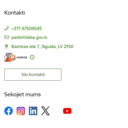
Kontakti
+371 67509545
E-pasts:
pasts@daba.gov.lv
Baznīcas iela 7, Sigulda, LV 2150
Visi kontakti
Sekojiet mums