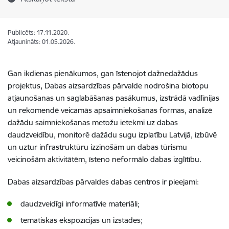
Publicēts: 17.11.2020.
Atjaunināts: 01.05.2026.
Gan ikdienas pienākumos, gan īstenojot dažnedažādus
projektus, Dabas aizsardzības pārvalde nodrošina biotopu
atjaunošanas un saglabāšanas pasākumus, izstrādā vadlīnijas
un rekomendē veicamās apsaimniekošanas formas, analizē
dažādu saimniekošanas metožu ietekmi uz dabas
daudzveidību, monitorē dažādu sugu izplatību Latvijā, izbūvē
un uztur infrastruktūru izzinošām un dabas tūrismu
veicinošām aktivitātēm, īsteno neformālo dabas izglītību.
Dabas aizsardzības pārvaldes dabas centros ir pieejami:
daudzveidīgi informatīvie materiāli;
tematiskās ekspozīcijas un izstādes;