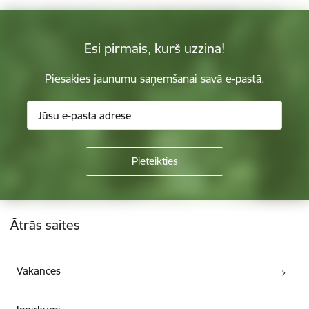
Esi pirmais, kurš uzzina!
Piesakies jaunumu saņemšanai savā e-pastā.
Kājene
Ātrās saites
Vakances