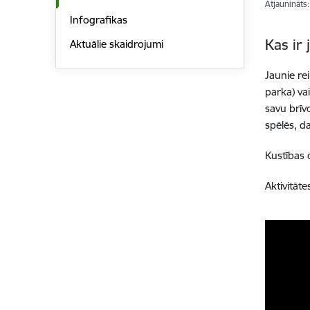
Atjaunināts
Infografikas
Kas ir 
Aktuālie skaidrojumi
Jaunie re
parka) va
savu brīv
spēlēs, d
Kustības 
Aktivitāte