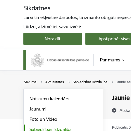
Pāriet uz lapas saturu
Sīkdatnes
Lai šī tīmekļvietne darbotos, tā izmanto obligāti nepiec
Lūdzu, atzīmējiet savu izvēli:
Noraidīt
Apstiprināt visas
Par mums
Sākums
Aktualitātes
Sabiedrības līdzdalība
Jaunie re
Jaunie
Notikumu kalendārs
Jaunumi
Atska
Foto un Video
Publicēts: 
Sabiedrības līdzdalība