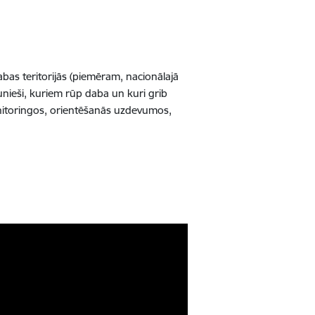
dabas teritorijās (piemēram, nacionālajā
aunieši, kuriem rūp daba un kuri grib
monitoringos, orientēšanās uzdevumos,