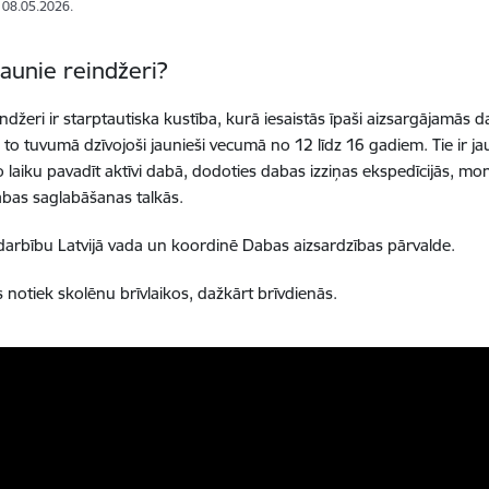
: 08.05.2026.
jaunie reindžeri?
indžeri ir starptautiska kustība, kurā iesaistās īpaši aizsargājamās 
i to tuvumā dzīvojoši jaunieši vecumā no 12 līdz 16 gadiem. Tie ir j
o laiku pavadīt aktīvi dabā, dodoties dabas izziņas ekspedīcijās, 
abas saglabāšanas talkās.
darbību Latvijā vada un koordinē Dabas aizsardzības pārvalde.
s notiek skolēnu brīvlaikos, dažkārt brīvdienās.