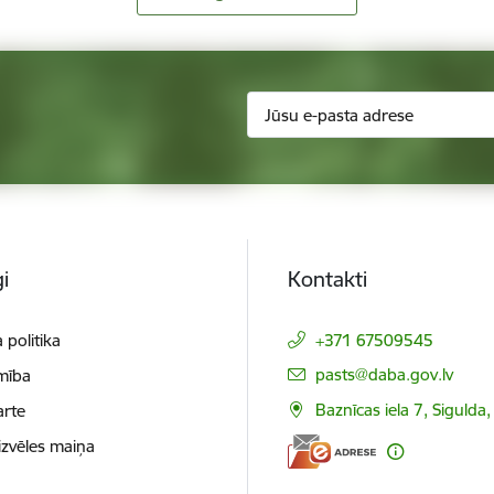
i
Kontakti
 politika
+371 67509545
E-pasts:
pasts@daba.gov.lv
mība
Baznīcas iela 7, Sigulda
arte
izvēles maiņa