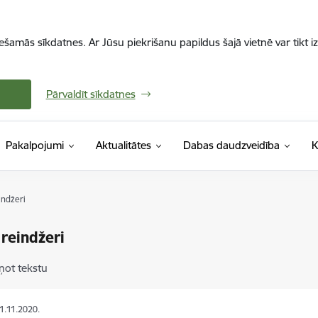
iešamās sīkdatnes. Ar Jūsu piekrišanu papildus šajā vietnē var tikt i
Pārvaldīt sīkdatnes
Pakalpojumi
Aktualitātes
Dabas daudzveidība
K
indžeri
 reindžeri
ņot tekstu
01.11.2020.