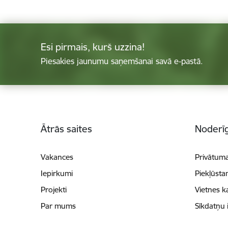
Esi pirmais, kurš uzzina!
Piesakies jaunumu saņemšanai savā e-pastā.
Kājene
Ātrās saites
Noderīg
Vakances
Privātuma
Iepirkumi
Piekļūsta
Projekti
Vietnes k
Par mums
Sīkdatņu 