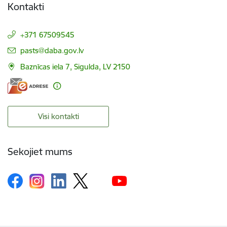
Kontakti
+371 67509545
E-pasts:
pasts@daba.gov.lv
Baznīcas iela 7, Sigulda, LV 2150
Visi kontakti
Sekojiet mums