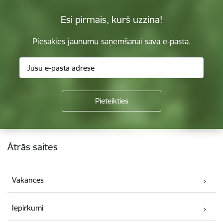
Esi pirmais, kurš uzzina!
Piesakies jaunumu saņemšanai savā e-pastā.
Kājene
Ātrās saites
Vakances
Iepirkumi