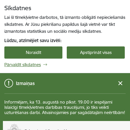
Pāriet uz lapas saturu
Sīkdatnes
Spied
lai meklētu
Enter
Lai šī tīmekļvietne darbotos, tā izmanto obligāti nepieciešamās
sīkdatnes. Ar Jūsu piekrišanu papildus šajā vietnē var tikt
izmantotas statistikas un sociālo mediju sīkdatnes.
Lūdzu, atzīmējiet savu izvēli:
Noraidīt
Apstiprināt visas
Pārvaldīt sīkdatnes
Izmaiņas
Informējam, ka 13. augustā no plkst. 19.00 ir iespējami
īslaicīgi tīmekļvietnes darbības traucējumi, jo tiks veikti
uzturēšanas darbi. Atvainojamies par sagādātajām neērtībām!