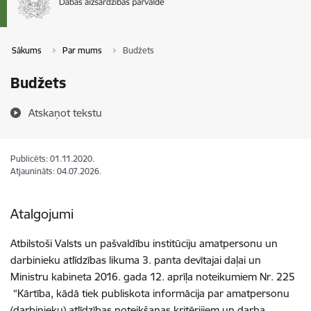
Sākums
Par mums
Budžets
Budžets
Atskaņot tekstu
Publicēts: 01.11.2020.
Atjaunināts: 04.07.2026.
Atalgojumi
Atbilstoši Valsts un pašvaldību institūciju amatpersonu un
darbinieku atlīdzības likuma 3. panta devītajai daļai un
Ministru kabineta 2016. gada 12. aprīļa noteikumiem Nr. 225
“Kārtība, kādā tiek publiskota informācija par amatpersonu
(darbinieku) atlīdzības noteikšanas kritērijiem un darba