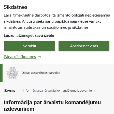
Pāriet uz lapas saturu
Sīkdatnes
Spied
lai meklētu
Enter
Lai šī tīmekļvietne darbotos, tā izmanto obligāti nepieciešamās
sīkdatnes. Ar Jūsu piekrišanu papildus šajā vietnē var tikt
izmantotas statistikas un sociālo mediju sīkdatnes.
Lūdzu, atzīmējiet savu izvēli:
Noraidīt
Apstiprināt visas
Pārvaldīt sīkdatnes
Sākums
Informācija par ārvalstu komandējumu izdevumiem
Informācija par ārvalstu komandējumu
izdevumiem