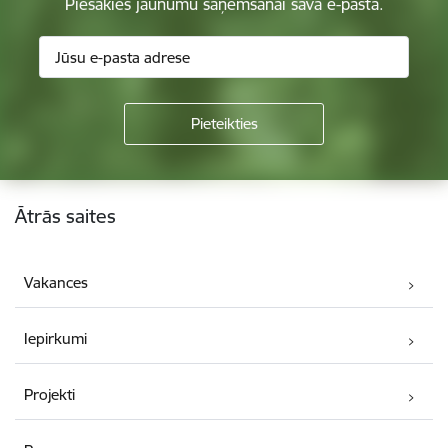
Piesakies jaunumu saņemšanai savā e-pastā.
Kājene
Ātrās saites
Vakances
Iepirkumi
Projekti