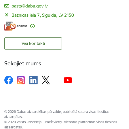
E-pasts:
pasts@daba.gov.lv
Baznīcas iela 7, Sigulda, LV 2150
Visi kontakti
Sekojiet mums
© 2026 Dabas aizsardzības pārvalde, publicētā satura visas tiesības
aizsargātas.
© 2020 Valsts kanceleja, Tīmekļvietņu vienotās platformas visas tiesības
aizsargātas.