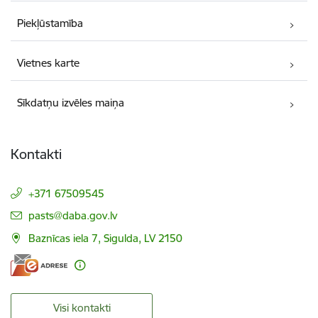
Piekļūstamība
Vietnes karte
Sīkdatņu izvēles maiņa
Kontakti
+371 67509545
E-pasts:
pasts@daba.gov.lv
Baznīcas iela 7, Sigulda, LV 2150
Visi kontakti