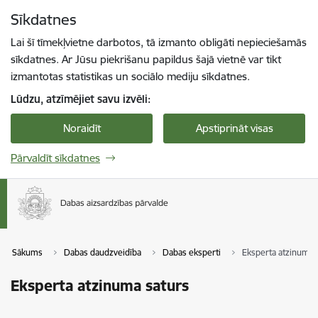
Pāriet uz lapas saturu
Sīkdatnes
Spied
lai meklētu
Enter
Lai šī tīmekļvietne darbotos, tā izmanto obligāti nepieciešamās
sīkdatnes. Ar Jūsu piekrišanu papildus šajā vietnē var tikt
izmantotas statistikas un sociālo mediju sīkdatnes.
Lūdzu, atzīmējiet savu izvēli:
Noraidīt
Apstiprināt visas
Pārvaldīt sīkdatnes
Sākums
Dabas daudzveidība
Dabas eksperti
Eksperta atzinuma 
Eksperta atzinuma saturs