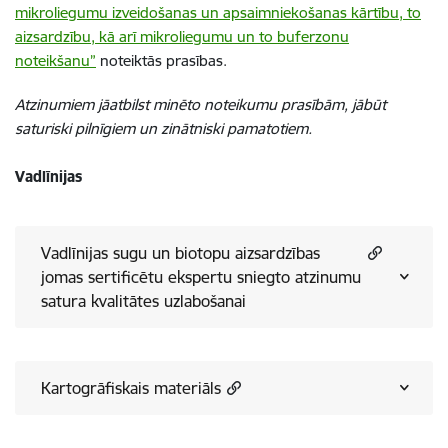
mikroliegumu izveidošanas un apsaimniekošanas kārtību, to
aizsardzību, kā arī mikroliegumu un to buferzonu
noteikšanu”
noteiktās prasības.
Atzinumiem jāatbilst minēto noteikumu prasībām, jābūt
saturiski pilnīgiem un zinātniski pamatotiem.
Vadlīnijas
Vadlīnijas sugu un biotopu aizsardzības
jomas sertificētu ekspertu sniegto atzinumu
satura kvalitātes uzlabošanai
Kartogrāfiskais materiāls