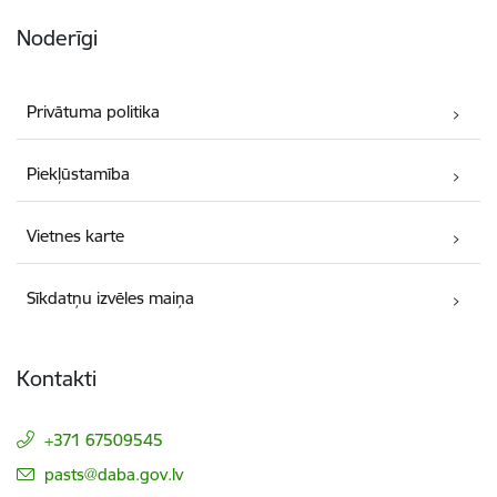
Noderīgi
Privātuma politika
Piekļūstamība
Vietnes karte
Sīkdatņu izvēles maiņa
Kontakti
+371 67509545
E-pasts:
pasts@daba.gov.lv