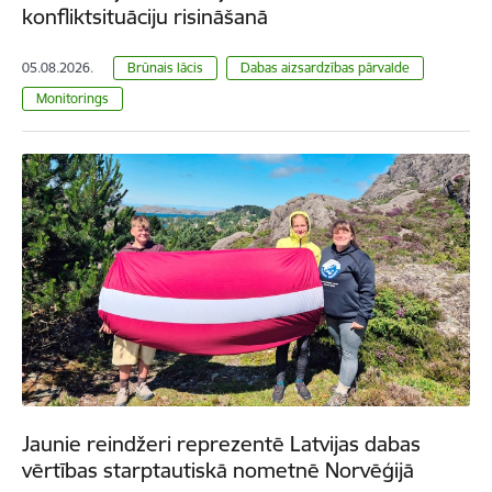
konfliktsituāciju risināšanā
05.08.2026.
Brūnais lācis
Dabas aizsardzības pārvalde
Monitorings
Jaunie reindžeri reprezentē Latvijas dabas
vērtības starptautiskā nometnē Norvēģijā