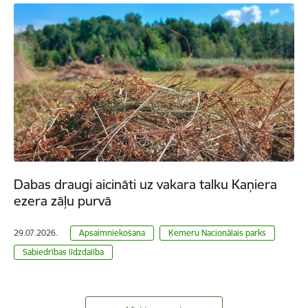
Dabas draugi aicināti uz vakara talku Kaņiera
ezera zāļu purvā
29.07.2026.
Apsaimniekošana
Ķemeru Nacionālais parks
Sabiedrības līdzdalība