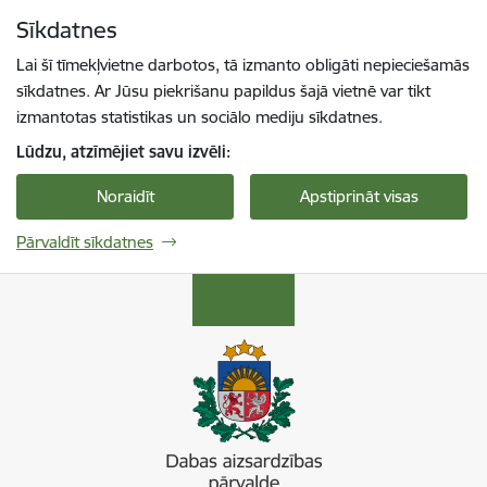
Pāriet uz lapas saturu
Sīkdatnes
Spied
lai meklētu
Enter
Lai šī tīmekļvietne darbotos, tā izmanto obligāti nepieciešamās
sīkdatnes. Ar Jūsu piekrišanu papildus šajā vietnē var tikt
izmantotas statistikas un sociālo mediju sīkdatnes.
Lūdzu, atzīmējiet savu izvēli:
Noraidīt
Apstiprināt visas
Pārvaldīt sīkdatnes
Dabas aizsardzības pārvalde