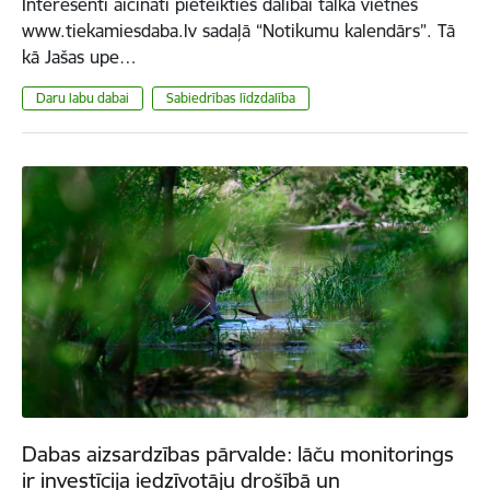
Interesenti aicināti pieteikties dalībai talkā vietnes
www.tiekamiesdaba.lv sadaļā “Notikumu kalendārs”. Tā
kā Jašas upe…
Daru labu dabai
Sabiedrības līdzdalība
Dabas aizsardzības pārvalde: lāču monitorings
ir investīcija iedzīvotāju drošībā un