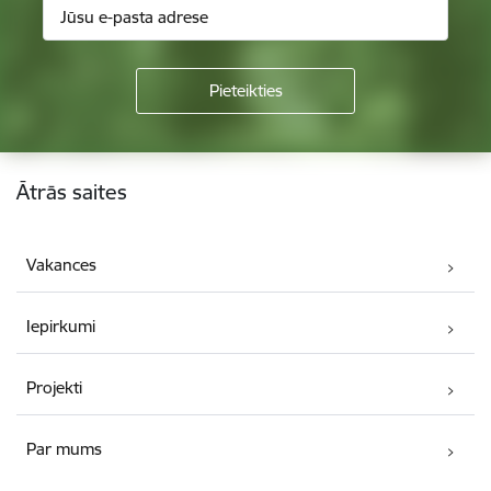
Kājene
Ātrās saites
Vakances
Iepirkumi
Projekti
Par mums