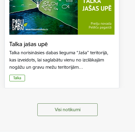
Talka jašas upē
Talka norisināsies dabas lieguma “Jaša” teritorijā,
kas izveidots, lai saglabātu vienu no izcilākajām
nogāžu un gravu mežu teritorijām…
Talka
Visi notikumi