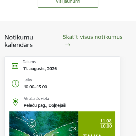
Visi jaunumi
Notikumu
Skatīt visus notikumus
kalendārs
Datums
11. augusts, 2026
Laiks
10.00–15.00
Atrašanās vieta
Pelēču pag., Doļņejaši