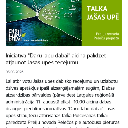
Iniciatīvā “Daru labu dabai” aicina palīdzēt
atjaunot Jašas upes tecējumu
05.08.2026.
Lai atbrīvotu Jašas upes dabisko tecējumu un uzlabotu
dzīves apstākļus īpaši aizsargājamajām sugām, Dabas
aizsardzības pārvaldes (pārvaldes) Latgales reģionālā
administrācija 11. augustā plkst. 10.00 aicina dabas
draugus piedalīties iniciatīvas “Daru labu dabai” Jašas
upes straujteču attīrīšanas talkā.Pulcēšanās talkai
paredzēta Preiļu novada Pelēčos pie autobusa pieturas.