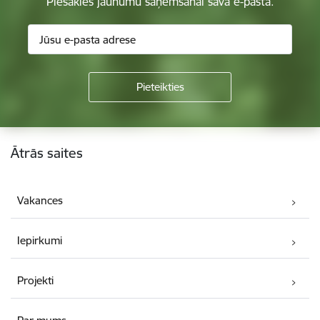
Piesakies jaunumu saņemšanai savā e-pastā.
Kājene
Ātrās saites
Vakances
Iepirkumi
Projekti