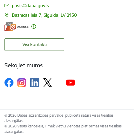
E-pasts:
pasts@daba.gov.lv
Baznīcas iela 7, Sigulda, LV 2150
Visi kontakti
Sekojiet mums
© 2026 Dabas aizsardzības pārvalde, publicētā satura visas tiesības
aizsargātas.
© 2020 Valsts kanceleja, Tīmekļvietņu vienotās platformas visas tiesības
aizsargātas.