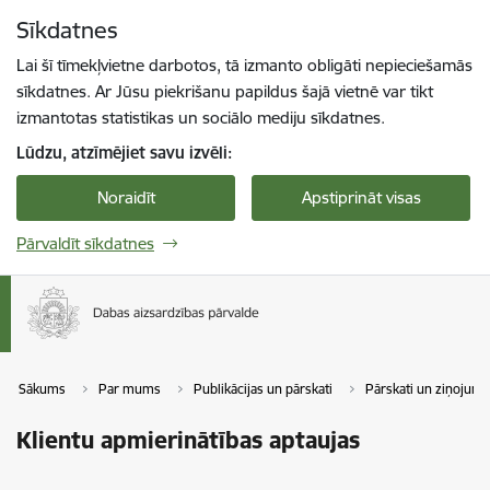
Pāriet uz lapas saturu
Sīkdatnes
Spied
lai meklētu
Enter
Lai šī tīmekļvietne darbotos, tā izmanto obligāti nepieciešamās
sīkdatnes. Ar Jūsu piekrišanu papildus šajā vietnē var tikt
izmantotas statistikas un sociālo mediju sīkdatnes.
Lūdzu, atzīmējiet savu izvēli:
Noraidīt
Apstiprināt visas
Pārvaldīt sīkdatnes
Sākums
Par mums
Publikācijas un pārskati
Pārskati un ziņojumi
Klientu apmierinātības aptaujas