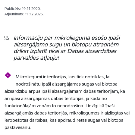
Publicēts: 19.11.2020.
Atjaunināts: 11.12.2025.
Informāciju par mikroliegumā esošo īpaši
aizsargājamo sugu un biotopu atradnēm
drīkst izplatīt tikai ar Dabas aizsardzības
pārvaldes atļauju!
Mikroliegumi ir teritorijas, kas tiek noteiktas, lai
nodrošinātu īpaši aizsargājamas sugas vai biotopa
aizsardzību ārpus īpaši aizsargājamām dabas teritorijām, kā
arī īpaši aizsargājamās dabas teritorijās, ja kāda no
funkcionālajām zonām to nenodrošina. Līdzīgi kā īpaši
aizsargājamās dabas teritorijās, mikroliegumos ir aizliegtas vai
ierobežotas darbības, kas apdraud retās sugas vai biotopa
pastāvēšanu.