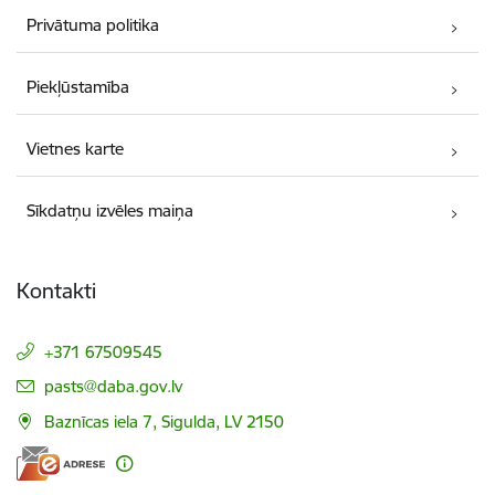
Privātuma politika
Piekļūstamība
Vietnes karte
Sīkdatņu izvēles maiņa
Kontakti
+371 67509545
E-pasts:
pasts@daba.gov.lv
Baznīcas iela 7, Sigulda, LV 2150