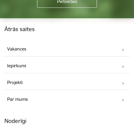
Kājene
Ātrās saites
Vakances
Iepirkumi
Projekti
Par mums
Noderīgi