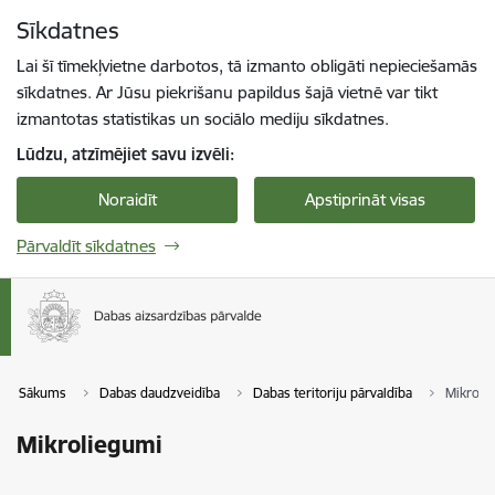
Pāriet uz lapas saturu
Sīkdatnes
Spied
lai meklētu
Enter
Lai šī tīmekļvietne darbotos, tā izmanto obligāti nepieciešamās
sīkdatnes. Ar Jūsu piekrišanu papildus šajā vietnē var tikt
izmantotas statistikas un sociālo mediju sīkdatnes.
Lūdzu, atzīmējiet savu izvēli:
Noraidīt
Apstiprināt visas
Pārvaldīt sīkdatnes
Sākums
Dabas daudzveidība
Dabas teritoriju pārvaldība
Mikroli
Mikroliegumi