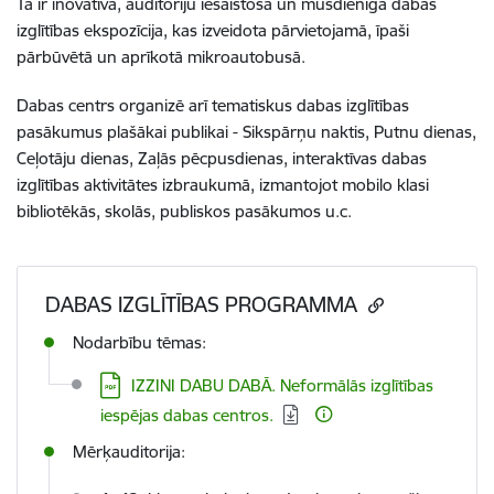
Tā ir inovatīva, auditoriju iesaistoša un mūsdienīga dabas
izglītības ekspozīcija, kas izveidota pārvietojamā, īpaši
pārbūvētā un aprīkotā mikroautobusā.
Dabas centrs organizē arī tematiskus dabas izglītības
pasākumus plašākai publikai - Sikspārņu naktis, Putnu dienas,
Ceļotāju dienas, Zaļās pēcpusdienas, interaktīvas dabas
izglītības aktivitātes izbraukumā, izmantojot mobilo klasi
bibliotēkās, skolās, publiskos pasākumos u.c.
DABAS IZGLĪTĪBAS PROGRAMMA
Nodarbību tēmas:
Lejupielādēt:
IZZINI DABU DABĀ. Neformālās izglītības
iespējas dabas centros.
Mērķauditorija: