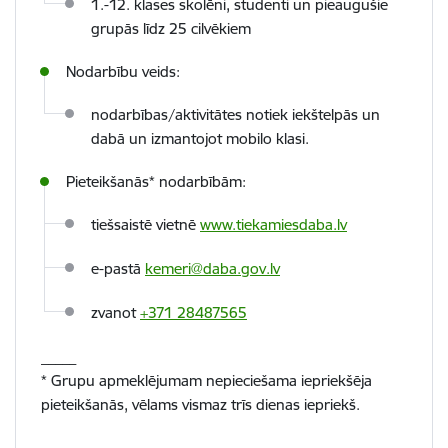
1.-12. klases skolēni, studenti un pieaugušie
grupās līdz 25 cilvēkiem
Nodarbību veids:
nodarbības/aktivitātes notiek iekštelpās un
dabā un izmantojot mobilo klasi.
Pieteikšanās* nodarbībām:
tiešsaistē vietnē
www.tiekamiesdaba.lv
e-pastā
kemeri@daba.gov.lv
zvanot
+371 28487565
_____
* Grupu apmeklējumam nepieciešama iepriekšēja
pieteikšanās, vēlams vismaz trīs dienas iepriekš.