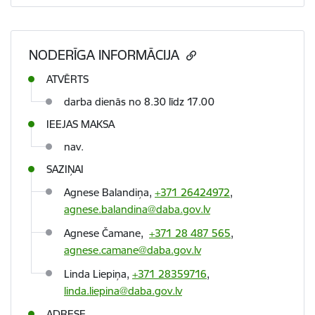
NODERĪGA INFORMĀCIJA
ATVĒRTS
darba dienās no 8.30 līdz 17.00
IEEJAS MAKSA
nav.
SAZIŅAI
Agnese Balandiņa,
+371 26424972
,
agnese.balandina@daba.gov.lv
Agnese Čamane,
+371 28 487 565
,
agnese.camane@daba.gov.lv
Linda Liepiņa,
+371 28359716
,
linda.liepina@daba.gov.lv
ADRESE