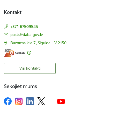
Kontakti
+371 67509545
E-pasts:
pasts@daba.gov.lv
Baznīcas iela 7, Sigulda, LV 2150
Visi kontakti
Sekojiet mums