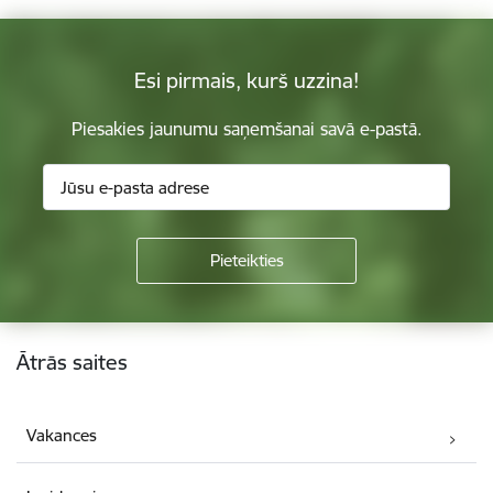
Esi pirmais, kurš uzzina!
Piesakies jaunumu saņemšanai savā e-pastā.
Kājene
Ātrās saites
Vakances