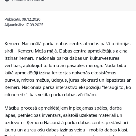
Publicēts: 09.12.2020.
Atjaunināts: 17.09.2025.
Ķemeru Nacionālā parka dabas centrs atrodas pašā teritorijas
sirdī – Ķemeru Meža mājā. Dabas centra apmeklētājus aicina
izzināt Ķemeru nacionālā parka dabas un kultūrvēstures
vērtības, aplūkojot to lomu arī pasaules mērogā. Nodarbību
laikā apmeklētāji izzina teritorijas galvenās ekosistēmas –
purvus, mitros mežus, ūdeņus, jūras piekrasti un iepazīstas ar
Ķemeru Nacionālā parka interaktīvo ekspozīciju "Ieraugi to, ko
citi neredz”, kas veltīta parka dabas vērtībām.
Mācību procesā apmeklētājiem ir pieejamas spēles, darba
lapas, pētniecības inventārs, saistoši uzskates materiāli un
uzdevumi. Ķemeru Nacionālā parka dabas centrs piedāvā arī
jaunu un aizraujošu dabas izziņas veidu - mobilo dabas klasi.