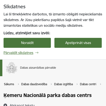
Pāriet uz lapas saturu
Sīkdatnes
Spied
lai meklētu
Enter
Lai šī tīmekļvietne darbotos, tā izmanto obligāti nepieciešamās
sīkdatnes. Ar Jūsu piekrišanu papildus šajā vietnē var tikt
izmantotas statistikas un sociālo mediju sīkdatnes.
Lūdzu, atzīmējiet savu izvēli:
Noraidīt
Apstiprināt visas
Pārvaldīt sīkdatnes
Sākums
Dabas daudzveidība
Dabas izglītība
Dabas centri
Ķ
Ķemeru Nacionālā parka dabas centrs
Atskaņot tekstu