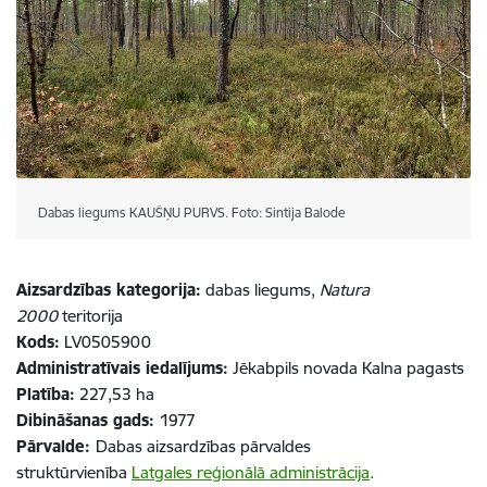
Dabas liegums KAUŠŅU PURVS. Foto: Sintija Balode
Aizsardzības kategorija:
dabas liegums,
Natura
2000
teritorija
Kods:
LV0505900
Administratīvais iedalījums:
Jēkabpils novada Kalna pagasts
Platība:
227,53 ha
Dibināšanas gads:
1977
Pārvalde:
Dabas aizsardzības pārvaldes
struktūrvienība
Latgales reģionālā administrācija
.