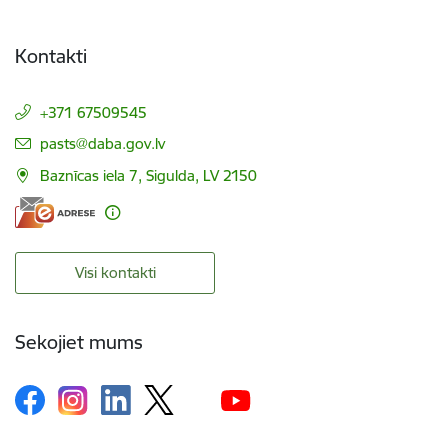
Kontakti
+371 67509545
E-pasts:
pasts@daba.gov.lv
Baznīcas iela 7, Sigulda, LV 2150
Visi kontakti
Sekojiet mums