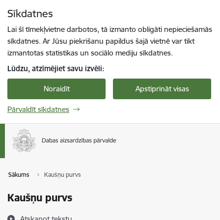
Pāriet uz lapas saturu
Sīkdatnes
Spied
lai meklētu
Enter
Lai šī tīmekļvietne darbotos, tā izmanto obligāti nepieciešamās
sīkdatnes. Ar Jūsu piekrišanu papildus šajā vietnē var tikt
izmantotas statistikas un sociālo mediju sīkdatnes.
Lūdzu, atzīmējiet savu izvēli:
Noraidīt
Apstiprināt visas
Pārvaldīt sīkdatnes
Sākums
Kaušņu purvs
Kaušņu purvs
Atskaņot tekstu