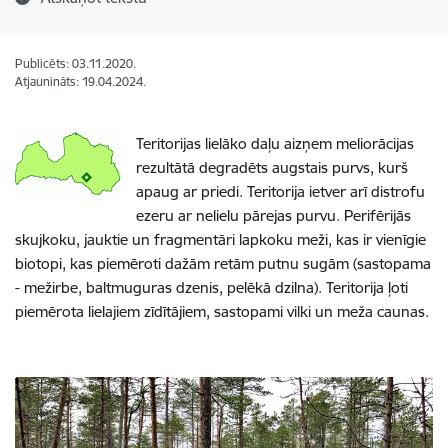
Publicēts: 03.11.2020.
Atjaunināts: 19.04.2024.
Teritorijas lielāko daļu aizņem meliorācijas
rezultātā degradēts augstais purvs, kurš
apaug ar priedi. Teritorija ietver arī distrofu
ezeru ar nelielu pārejas purvu. Perifērijās
skujkoku, jauktie un fragmentāri lapkoku meži, kas ir vienīgie
biotopi, kas piemēroti dažām retām putnu sugām (sastopama
- mežirbe, baltmuguras dzenis, pelēkā dzilna). Teritorija ļoti
piemērota lielajiem zīdītājiem, sastopami vilki un meža caunas.