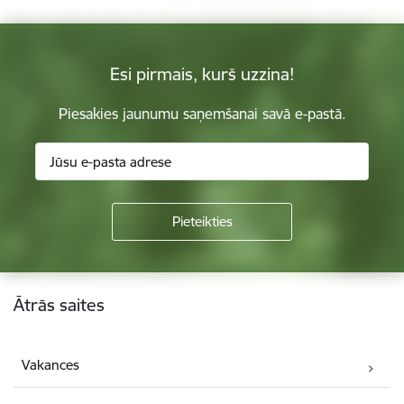
Esi pirmais, kurš uzzina!
Piesakies jaunumu saņemšanai savā e-pastā.
Kājene
Ātrās saites
Vakances