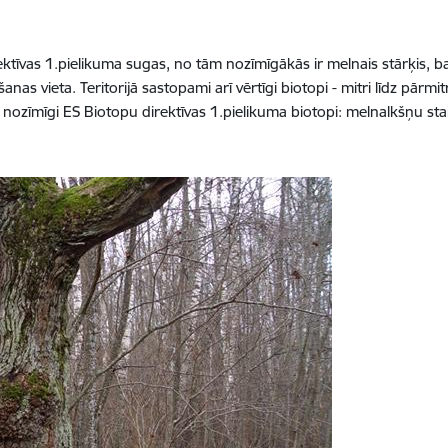
ektīvas 1.pielikuma sugas, no tām nozīmīgākās ir melnais stārķis, b
nas vieta. Teritorijā sastopami arī vērtīgi biotopi - mitri līdz pārmi
i nozīmīgi ES Biotopu direktīvas 1.pielikuma biotopi: melnalkšņu staig