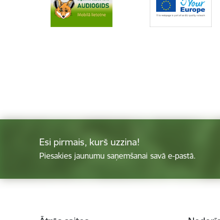
Esi pirmais, kurš uzzina!
Piesakies jaunumu saņemšanai savā e-pastā.
Kājene