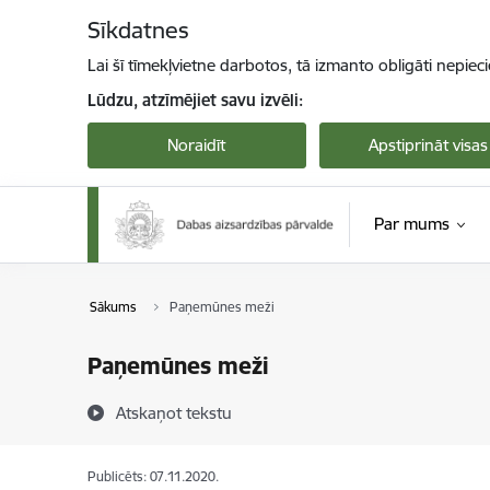
Pāriet uz lapas saturu
Sīkdatnes
Lai šī tīmekļvietne darbotos, tā izmanto obligāti nepiec
Lūdzu, atzīmējiet savu izvēli:
Noraidīt
Apstiprināt visas
Par mums
Sākums
Paņemūnes meži
Paņemūnes meži
Atskaņot tekstu
Publicēts: 07.11.2020.