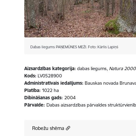
Dabas liegums PAŅEMŪNES MEŽI. Foto: Kārlis Lapiņš
Aizsardzības kategorija:
dabas liegums,
Natura 2000
Kods:
LV0528900
Administratīvais iedalījums:
Bauskas novada Brunava
Platība:
1022 ha
Dibināšanas gads:
2004
Pārvalde:
Dabas aizsardzības pārvaldes struktūrvienī
Robežu shēma