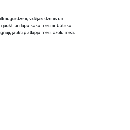
altmugurdzeni, vidējais dzenis un
tri jaukti un lapu koku meži ar būtisku
nāji, jaukti platlapju meži, ozolu meži.