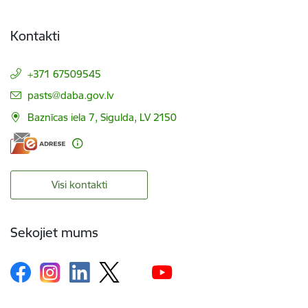
Kontakti
+371 67509545
E-pasts:
pasts@daba.gov.lv
Baznīcas iela 7, Sigulda, LV 2150
Visi kontakti
Sekojiet mums