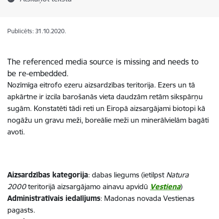
Publicēts: 31.10.2020.
The referenced media source is missing and needs to
be re-embedded.
Nozīmīga eitrofo ezeru aizsardzības teritorija. Ezers un tā
apkārtne ir izcila barošanās vieta daudzām retām sikspārņu
sugām. Konstatēti tādi reti un Eiropā aizsargājami biotopi kā
nogāžu un gravu meži, boreālie meži un minerālvielām bagāti
avoti.
Aizsardzības kategorija
: dabas liegums (ietilpst
Natura
2000
teritorijā aizsargājamo ainavu apvidū
Vestiena
)
Administratīvais iedalījums
: Madonas novada Vestienas
pagasts.