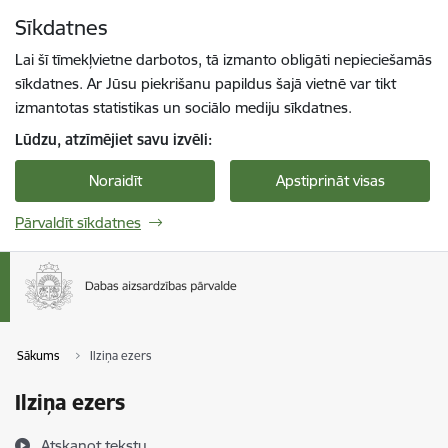
Pāriet uz lapas saturu
Sīkdatnes
Spied
lai meklētu
Enter
Lai šī tīmekļvietne darbotos, tā izmanto obligāti nepieciešamās
sīkdatnes. Ar Jūsu piekrišanu papildus šajā vietnē var tikt
izmantotas statistikas un sociālo mediju sīkdatnes.
Lūdzu, atzīmējiet savu izvēli:
Noraidīt
Apstiprināt visas
Pārvaldīt sīkdatnes
Sākums
Ilziņa ezers
Ilziņa ezers
Atskaņot tekstu