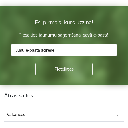
Esi pirmais, kurš uzzina!
Piesakies jaunumu saņemšanai savā e-pastā.
Kājene
Ātrās saites
Vakances