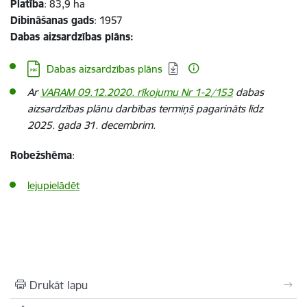
Platība
: 83,9 ha
Dibināšanas gads
: 1957
Dabas aizsardzības plāns:
Lejupielādēt:
Dabas aizsardzības plāns
Ar
VARAM 09.12.2020. rīkojumu Nr 1-2/153
dabas
aizsardzības plānu darbības termiņš pagarināts līdz
2025. gada 31. decembrim.
Robežshēma
:
lejupielādēt
Drukāt lapu