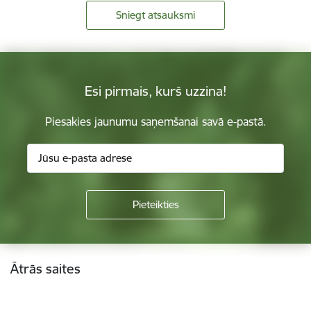
Sniegt atsauksmi
Esi pirmais, kurš uzzina!
Piesakies jaunumu saņemšanai savā e-pastā.
Kājene
Ātrās saites