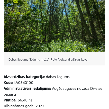
Dabas liegums "Līdumu mežs". Foto Aleksandra Krugļikova
Aizsardzības kategorija:
dabas liegums
Kods:
LV0540100
Administratīvais iedalījums:
Augšdaugavas novada Dvietes
pagasts
Platība:
66,48 ha​​​​​​​
Dibināšanas gads:
2023