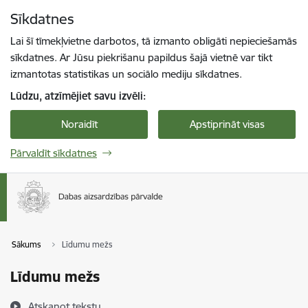
Pāriet uz lapas saturu
Sīkdatnes
Spied
lai meklētu
Enter
Lai šī tīmekļvietne darbotos, tā izmanto obligāti nepieciešamās
sīkdatnes. Ar Jūsu piekrišanu papildus šajā vietnē var tikt
izmantotas statistikas un sociālo mediju sīkdatnes.
Lūdzu, atzīmējiet savu izvēli:
Noraidīt
Apstiprināt visas
Pārvaldīt sīkdatnes
Sākums
Līdumu mežs
Līdumu mežs
Atskaņot tekstu