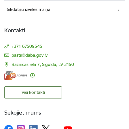
Sīkdatņu izvēles maiņa
Kontakti
+371 67509545
E-pasts:
pasts@daba.gov.lv
Baznīcas iela 7, Sigulda, LV 2150
Visi kontakti
Sekojiet mums