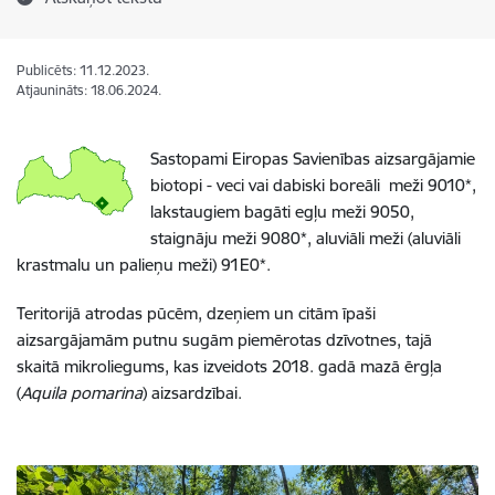
Publicēts: 11.12.2023.
Atjaunināts: 18.06.2024.
Sastopami Eiropas Savienības aizsargājamie
biotopi - veci vai dabiski boreāli meži 9010*,
lakstaugiem bagāti egļu meži 9050,
staignāju meži 9080*, aluviāli meži (aluviāli
krastmalu un palieņu meži) 91E0*.
Teritorijā atrodas pūcēm, dzeņiem un citām īpaši
aizsargājamām putnu sugām piemērotas dzīvotnes, tajā
skaitā mikroliegums, kas izveidots 2018. gadā mazā ērgļa
(
Aquila pomarina
) aizsardzībai.