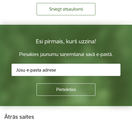
Sniegt atsauksmi
Esi pirmais, kurš uzzina!
Piesakies jaunumu saņemšanai savā e-pastā.
Kājene
Ātrās saites