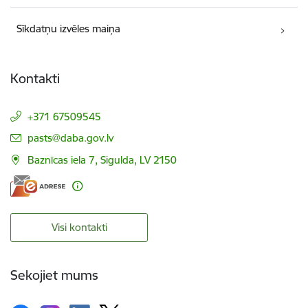
Sīkdatņu izvēles maiņa
Kontakti
+371 67509545
E-pasts:
pasts@daba.gov.lv
Baznīcas iela 7, Sigulda, LV 2150
Visi kontakti
Sekojiet mums