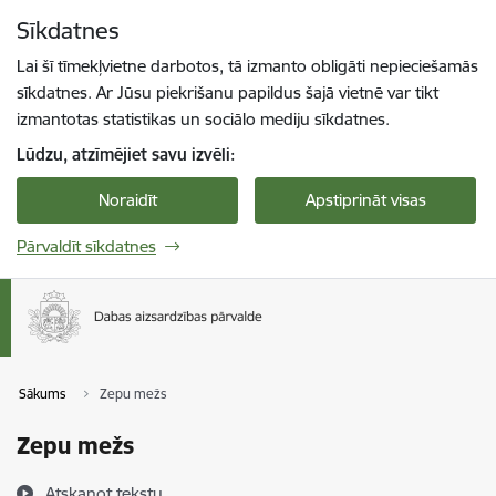
Pāriet uz lapas saturu
Sīkdatnes
Spied
lai meklētu
Enter
Lai šī tīmekļvietne darbotos, tā izmanto obligāti nepieciešamās
sīkdatnes. Ar Jūsu piekrišanu papildus šajā vietnē var tikt
izmantotas statistikas un sociālo mediju sīkdatnes.
Lūdzu, atzīmējiet savu izvēli:
Noraidīt
Apstiprināt visas
Pārvaldīt sīkdatnes
Sākums
Zepu mežs
Zepu mežs
Atskaņot tekstu