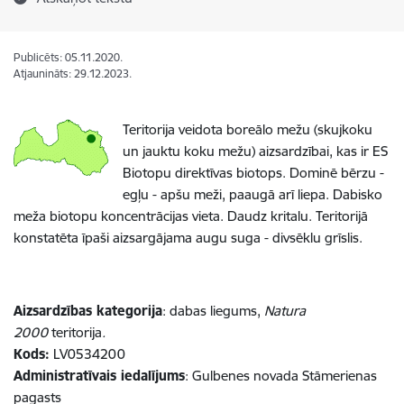
Publicēts: 05.11.2020.
Atjaunināts: 29.12.2023.
Teritorija veidota boreālo mežu (skujkoku
un jauktu koku mežu) aizsardzībai, kas ir ES
Biotopu direktīvas biotops. Dominē bērzu -
egļu - apšu meži, paaugā arī liepa. Dabisko
meža biotopu koncentrācijas vieta. Daudz kritalu. Teritorijā
konstatēta īpaši aizsargājama augu suga - divsēklu grīslis.
Aizsardzības kategorija
: dabas liegums,
Natura
2000
teritorija
.
Kods:
LV0534200
Administratīvais iedalījums
: Gulbenes novada Stāmerienas
pagasts