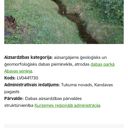
Aizsardzības kategorija:
aizsargājams ģeoloģisks un
ģeomorfoloģisks dabas piemineklis, atrodas
dabas parkā
Abavas senleja
.
Kods:
LV0441730
Administratīvais iedalījums:
Tukuma novads, Kandavas
pagasts
Pārvalde:
Dabas aizsardzības pārvaldes
struktūrvienība
Kurzemes reģionālā administrācija
.