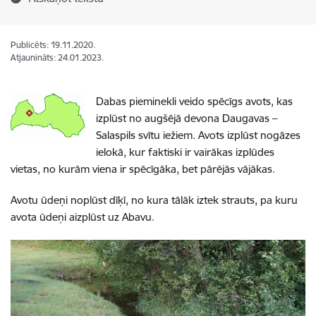
Publicēts: 19.11.2020.
Atjaunināts: 24.01.2023.
Dabas pieminekli veido spēcīgs avots, kas
izplūst no augšējā devona Daugavas –
Salaspils svītu iežiem. Avots izplūst nogāzes
ielokā, kur faktiski ir vairākas izplūdes
vietas, no kurām viena ir spēcīgāka, bet pārējās vājākas.
Avotu ūdeņi noplūst dīķī, no kura tālāk iztek strauts, pa kuru
avota ūdeņi aizplūst uz Abavu.