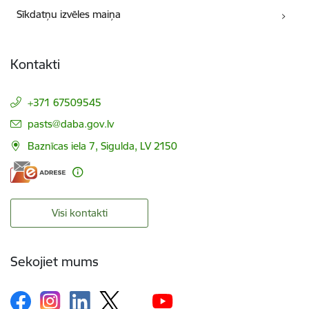
Sīkdatņu izvēles maiņa
Kontakti
+371 67509545
E-pasts:
pasts@daba.gov.lv
Baznīcas iela 7, Sigulda, LV 2150
Visi kontakti
Sekojiet mums