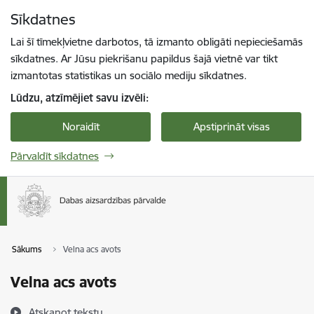
Pāriet uz lapas saturu
Sīkdatnes
Spied
lai meklētu
Enter
Lai šī tīmekļvietne darbotos, tā izmanto obligāti nepieciešamās
sīkdatnes. Ar Jūsu piekrišanu papildus šajā vietnē var tikt
izmantotas statistikas un sociālo mediju sīkdatnes.
Lūdzu, atzīmējiet savu izvēli:
Noraidīt
Apstiprināt visas
Pārvaldīt sīkdatnes
Sākums
Velna acs avots
Velna acs avots
Atskaņot tekstu