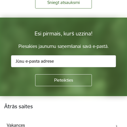
Sniegt atsauksmi
Esi pirmais, kurš uzzina!
Piesakies jaunumu saņemšanai savā e-pastā.
Kājene
Ātrās saites
Vakances