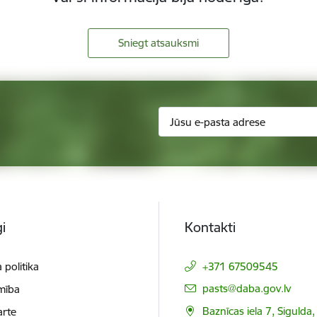
Sniegt atsauksmi
i
Kontakti
 politika
+371 67509545
E-pasts:
pasts@daba.gov.lv
mība
Baznīcas iela 7, Sigulda
arte