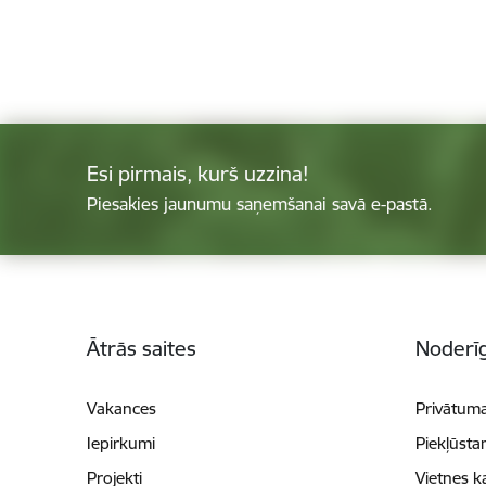
Esi pirmais, kurš uzzina!
Piesakies jaunumu saņemšanai savā e-pastā.
Kājene
Ātrās saites
Noderīg
Vakances
Privātuma
Iepirkumi
Piekļūsta
Projekti
Vietnes k