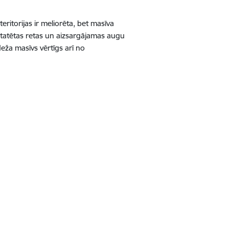
itorijas ir meliorēta, bet masīva
tatētas retas un aizsargājamas augu
 Meža masīvs vērtīgs arī no