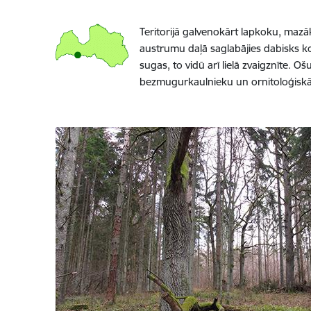
Teritorijā galvenokārt lapkoku, mazā
austrumu daļā saglabājies dabisks k
sugas, to vidū arī lielā zvaigznīte. Oš
bezmugurkaulnieku un ornitoloģiskā 