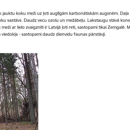
k jauktu koku meži uz ļoti auglīgām karbonātiskām augsnēm. Daļa ter
oku sastāvs. Daudz vecu ozolu un mežābeļu. Lakstaugu stāvā kons
u meži ar lielo zvaigznīti ir Latvijā ļoti reti, sastopami tikai Zemgalē.
viedokļa - sastopami daudz dienvidu faunas pārstāvji.