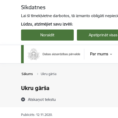
Pāriet uz lapas saturu
Sīkdatnes
Lai šī tīmekļvietne darbotos, tā izmanto obligāti nepiec
Lūdzu, atzīmējiet savu izvēli:
Noraidīt
Apstiprināt visas
Par mums
Sākums
Ukru gārša
Ukru gārša
Atskaņot tekstu
Publicēts: 12.11.2020.