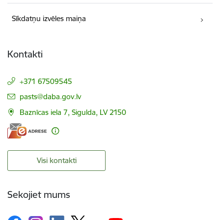
Sīkdatņu izvēles maiņa
Kontakti
+371 67509545
E-pasts:
pasts@daba.gov.lv
Baznīcas iela 7, Sigulda, LV 2150
Visi kontakti
Sekojiet mums