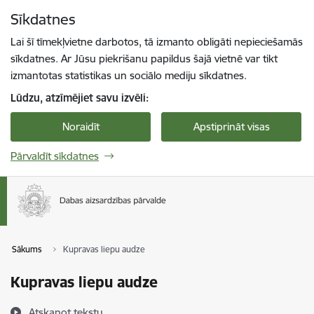
Pāriet uz lapas saturu
Sīkdatnes
Spied
lai meklētu
Enter
Lai šī tīmekļvietne darbotos, tā izmanto obligāti nepieciešamās
sīkdatnes. Ar Jūsu piekrišanu papildus šajā vietnē var tikt
izmantotas statistikas un sociālo mediju sīkdatnes.
Lūdzu, atzīmējiet savu izvēli:
Noraidīt
Apstiprināt visas
Pārvaldīt sīkdatnes
Sākums
Kupravas liepu audze
Kupravas liepu audze
Atskaņot tekstu