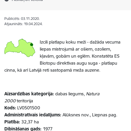
Publicēts: 03.11.2020.
Atjaunināts: 19.04.2024.
Izcili platlapu koku meži - dažāda vecuma
liepas mistrojumā ar ošiem, ozoliem,
kļavām, gobām un eglēm. Konstatēta ES
Biotopu direktīvas augu suga - platlapu
cinna, kā arī Latvijā reti sastopamā meža auzene.
Aizsardzības kategorija:
dabas liegums,
Natura
2000
teritorija
Kods:
LV0501500
Administratīvais iedalījums:
Alūksnes nov., Liepnas pag.
Platība:
32,37 ha
Dibināšanas gads:
1977