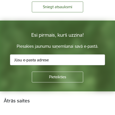
Sniegt atsauksmi
Esi pirmais, kurš uzzina!
Piesakies jaunumu saņemšanai savā e-pastā.
Kājene
Ātrās saites