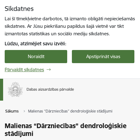
Pāriet uz lapas saturu
Sīkdatnes
Spied
lai meklētu
Enter
Lai šī tīmekļvietne darbotos, tā izmanto obligāti nepieciešamās
sīkdatnes. Ar Jūsu piekrišanu papildus šajā vietnē var tikt
izmantotas statistikas un sociālo mediju sīkdatnes.
Lūdzu, atzīmējiet savu izvēli:
Noraidīt
Apstiprināt visas
Pārvaldīt sīkdatnes
Sākums
Malienas “Dārzniecības” dendroloģiskie stādījumi
Malienas “Dārzniecības” dendroloģiskie
stādījumi