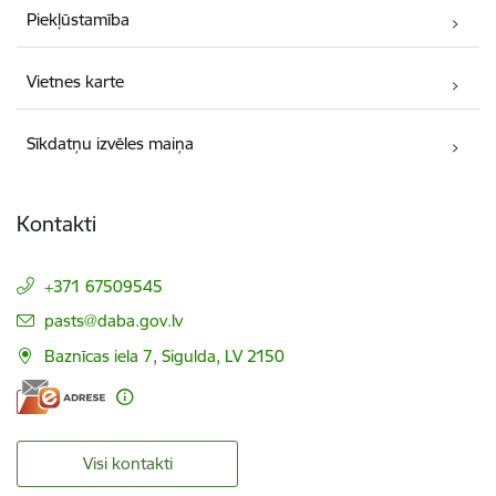
Piekļūstamība
Vietnes karte
Sīkdatņu izvēles maiņa
Kontakti
+371 67509545
E-pasts:
pasts@daba.gov.lv
Baznīcas iela 7, Sigulda, LV 2150
Visi kontakti