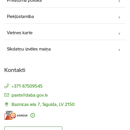
Privātuma politika
Piekļūstamība
Vietnes karte
Sīkdatņu izvēles maiņa
Kontakti
+371 67509545
E-pasts:
pasts@daba.gov.lv
Baznīcas iela 7, Sigulda, LV 2150