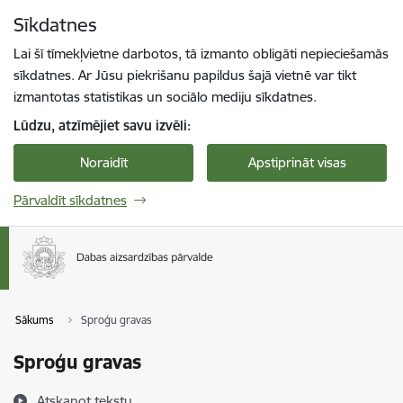
Pāriet uz lapas saturu
Sīkdatnes
Spied
lai meklētu
Enter
Lai šī tīmekļvietne darbotos, tā izmanto obligāti nepieciešamās
sīkdatnes. Ar Jūsu piekrišanu papildus šajā vietnē var tikt
izmantotas statistikas un sociālo mediju sīkdatnes.
Lūdzu, atzīmējiet savu izvēli:
Noraidīt
Apstiprināt visas
Pārvaldīt sīkdatnes
Sākums
Sproģu gravas
Sproģu gravas
Atskaņot tekstu