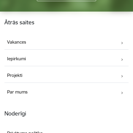
Kājene
Ātrās saites
Vakances
Iepirkumi
Projekti
Par mums
Noderīgi