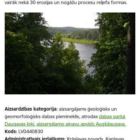
vairāk nekā 30 erozijas un nogāžu procesu reljefa formas.
Aizsardzības kategorija:
aizsargājams ģeoloģisks un
ģeomorfoloģisks dabas piemineklis, atrodas
dabas parkā
Daugavas loki
,
aizsargājamo ainavu apvidū Augšdaugava.
Kods:
LV0440830
Administratīvais iedalījums:
Krāslavas novads, Kaplavas