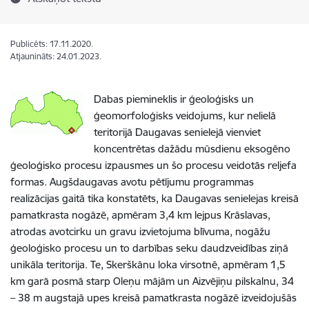
Publicēts: 17.11.2020.
Atjaunināts: 24.01.2023.
Dabas piemineklis ir ģeoloģisks un
ģeomorfoloģisks veidojums, kur nelielā
teritorijā Daugavas senielejā vienviet
koncentrētas dažādu mūsdienu eksogēno
ģeoloģisko procesu izpausmes un šo procesu veidotās reljefa
formas. Augšdaugavas avotu pētījumu programmas
realizācijas gaitā tika konstatēts, ka Daugavas senielejas kreisā
pamatkrasta nogāzē, apmēram 3,4 km lejpus Krāslavas,
atrodas avotcirku un gravu izvietojuma blīvuma, nogāžu
ģeoloģisko procesu un to darbības seku daudzveidības ziņā
unikāla teritorija. Te, Skerškānu loka virsotnē, apmēram 1,5
km garā posmā starp Oleņu mājām un Aizvējiņu pilskalnu, 34
– 38 m augstajā upes kreisā pamatkrasta nogāzē izveidojušās