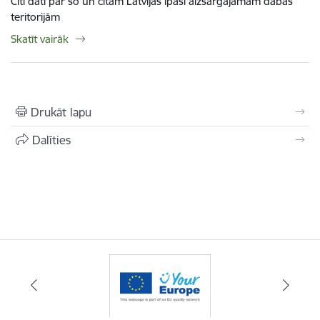
Citi dati par šo un citām Latvijas īpaši aizsargājamām dabas
teritorijām
Skatīt vairāk
Drukāt lapu
Dalīties