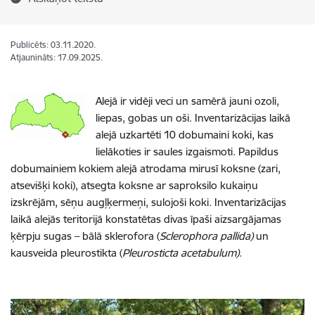
Publicēts: 03.11.2020.
Atjaunināts: 17.09.2025.
Alejā ir vidēji veci un samērā jauni ozoli,
liepas, gobas un oši. Inventarizācijas laikā
alejā uzkartēti 10 dobumaini koki, kas
lielākoties ir saules izgaismoti. Papildus
dobumainiem kokiem alejā atrodama mirusī koksne (zari,
atsevišķi koki), atsegta koksne ar saproksilo kukaiņu
izskrējām, sēņu augļķermeņi, sulojoši koki. Inventarizācijas
laikā alejās teritorijā konstatētas divas īpaši aizsargājamas
ķērpju sugas – bālā sklerofora (
Sclerophora pallida)
un
kausveida pleurostikta (
Pleurosticta acetabulum)
.