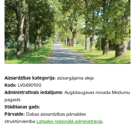
Aizsardzības kategorija:
aizsargājama aleja
Kods:
LV0490100
Administratīvais iedalījums:
Augšdaugavas novada Medumu
pagasts
Stādīšanas gads:
Pārvalde:
Dabas aizsardzības pārvaldes
struktūrvienība
Latgales reģionālā administrācija
.