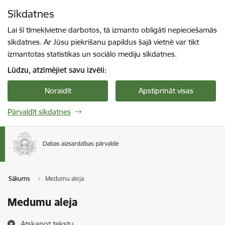
Pāriet uz lapas saturu
Sīkdatnes
Spied
lai meklētu
Enter
Lai šī tīmekļvietne darbotos, tā izmanto obligāti nepieciešamās
sīkdatnes. Ar Jūsu piekrišanu papildus šajā vietnē var tikt
izmantotas statistikas un sociālo mediju sīkdatnes.
Lūdzu, atzīmējiet savu izvēli:
Noraidīt
Apstiprināt visas
Pārvaldīt sīkdatnes
Sākums
Medumu aleja
Medumu aleja
Atskaņot tekstu