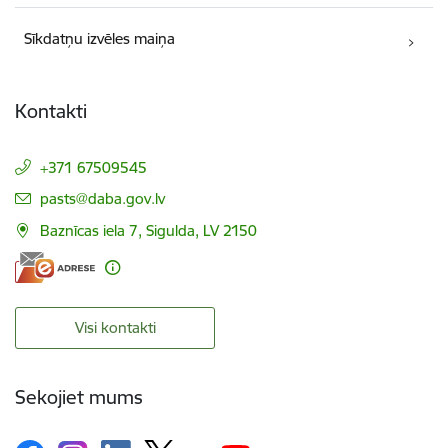
Sīkdatņu izvēles maiņa
Kontakti
+371 67509545
E-pasts:
pasts@daba.gov.lv
Baznīcas iela 7, Sigulda, LV 2150
Visi kontakti
Sekojiet mums