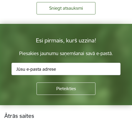
Sniegt atsauksmi
Esi pirmais, kurš uzzina!
Piesakies jaunumu saņemšanai savā e-pastā.
Kājene
Ātrās saites