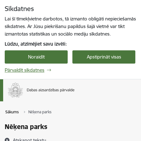
Pāriet uz lapas saturu
Sīkdatnes
Spied
lai meklētu
Enter
Lai šī tīmekļvietne darbotos, tā izmanto obligāti nepieciešamās
sīkdatnes. Ar Jūsu piekrišanu papildus šajā vietnē var tikt
izmantotas statistikas un sociālo mediju sīkdatnes.
Lūdzu, atzīmējiet savu izvēli:
Noraidīt
Apstiprināt visas
Pārvaldīt sīkdatnes
Sākums
Nēķena parks
Nēķena parks
Atskaņot tekstu