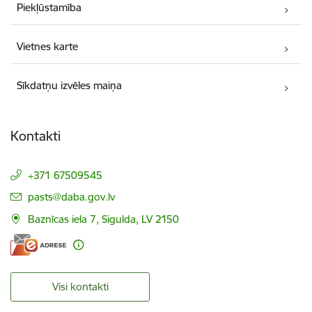
Piekļūstamība
Vietnes karte
Sīkdatņu izvēles maiņa
Kontakti
+371 67509545
E-pasts:
pasts@daba.gov.lv
Baznīcas iela 7, Sigulda, LV 2150
Visi kontakti