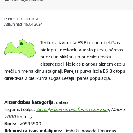
Publicēts: 03.11.2020.
Atjaunināts: 19.04.2024.
Teritorija izveidota ES Biotopu direktīvas
biotopu - neskartu augsto purvu, pārejas
purvu un slīkšņu un purvainu mežu
aizsardzībai. Nelielas platības aizņem ozolu
meži un melnalkšņu staignāji. Pārejas purvā izcila ES Biotopu
direktīvas 2.pielikuma sugas Lēzeļa lipares populācija.
Aizsardzības kategorija:
dabas
liegums (ietilpst
Ziemeļvidzemes biosfēras rezervātā
),
Natura
2000
teritorija
Kods:
LV0533500
Administratīvais iedalījums:
Limbažu novada Umurgas