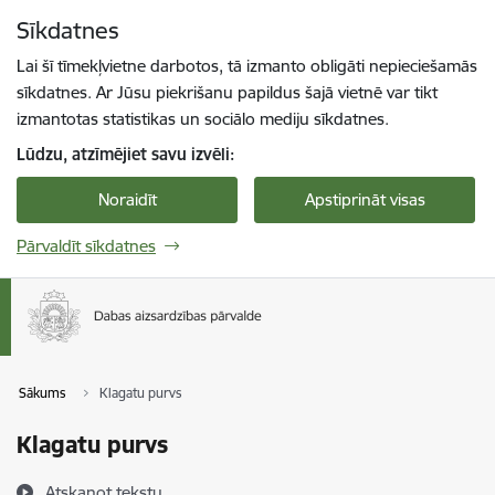
Pāriet uz lapas saturu
Sīkdatnes
Spied
lai meklētu
Enter
Lai šī tīmekļvietne darbotos, tā izmanto obligāti nepieciešamās
sīkdatnes. Ar Jūsu piekrišanu papildus šajā vietnē var tikt
izmantotas statistikas un sociālo mediju sīkdatnes.
Lūdzu, atzīmējiet savu izvēli:
Noraidīt
Apstiprināt visas
Pārvaldīt sīkdatnes
Sākums
Klagatu purvs
Klagatu purvs
Atskaņot tekstu