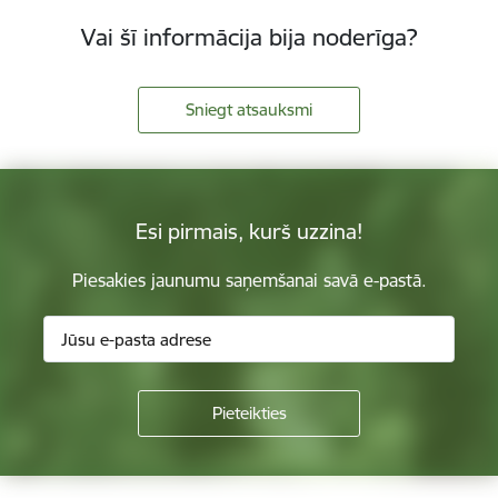
Vai šī informācija bija noderīga?
Sniegt atsauksmi
Esi pirmais, kurš uzzina!
Piesakies jaunumu saņemšanai savā e-pastā.
Kājene