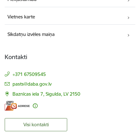
Vietnes karte
Sīkdatņu izvēles maiņa
Kontakti
+371 67509545
E-pasts:
pasts@daba.gov.lv
Baznīcas iela 7, Sigulda, LV 2150
Visi kontakti