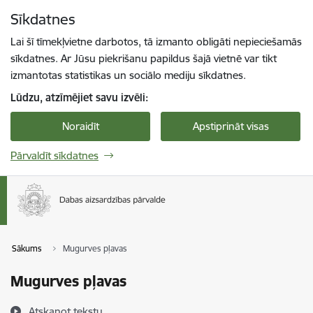
Pāriet uz lapas saturu
Sīkdatnes
Spied
lai meklētu
Enter
Lai šī tīmekļvietne darbotos, tā izmanto obligāti nepieciešamās
sīkdatnes. Ar Jūsu piekrišanu papildus šajā vietnē var tikt
izmantotas statistikas un sociālo mediju sīkdatnes.
Lūdzu, atzīmējiet savu izvēli:
Noraidīt
Apstiprināt visas
Pārvaldīt sīkdatnes
Sākums
Mugurves pļavas
Mugurves pļavas
Atskaņot tekstu