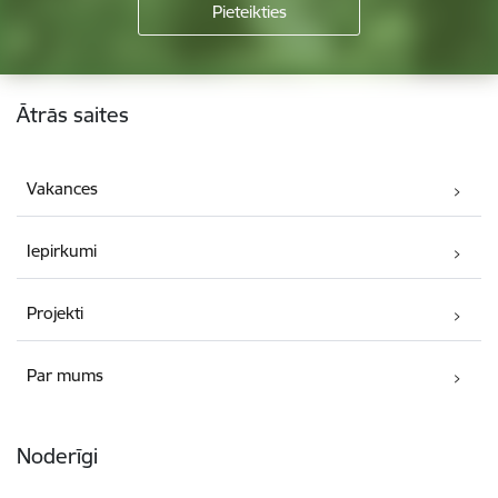
Kājene
Ātrās saites
Vakances
Iepirkumi
Projekti
Par mums
Noderīgi