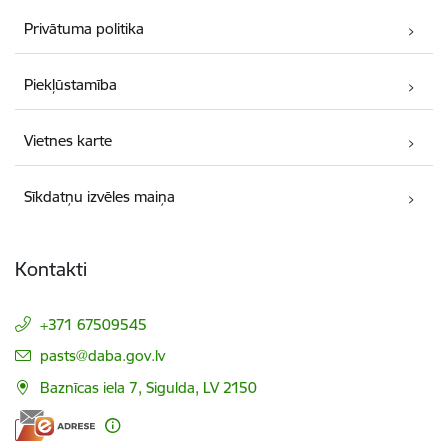
Privātuma politika
Piekļūstamība
Vietnes karte
Sīkdatņu izvēles maiņa
Kontakti
+371 67509545
E-pasts:
pasts@daba.gov.lv
Baznīcas iela 7, Sigulda, LV 2150