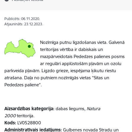
Publicēts: 06.11.2020.
Atjaunināts: 23.12.2023.
Nozīmīga putnu ligzdošanas vieta. Galvenā
teritorijas vērtība ir dabiskais un
mazpārveidotais Pededzes palienes posms
ar regulāri applūstošām pļavām un ozolu
parkveida pļavām. Ligzdo grieze, iespējama ķikutu riestu
atrašana. Daļa no putniem nozīmīgās vietas “Sitas un
Pededzes paliene”.
Aizsardzības kategorija:
dabas liegums,
Natura
2000
teritorija.
Kods:
LV0528800
Administratīvais iedalījums:
Gulbenes novada Stradu un