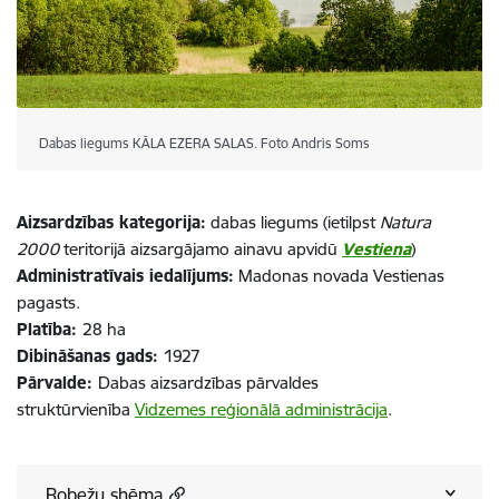
Dabas liegums KĀLA EZERA SALAS. Foto Andris Soms
Aizsardzības
kategorija:
dabas liegums (ietilpst
Natura
2000
teritorijā aizsargājamo ainavu apvidū
Vestiena
)
Administratīvais iedalījums:
Madonas novada Vestienas
pagasts.
Platība:
28 ha
Dibināšanas gads:
1927
Pārvalde:
Dabas aizsardzības pārvaldes
struktūrvienība
Vidzemes reģionālā administrācija
.
Robežu shēma