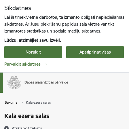
Pāriet uz lapas saturu
Sīkdatnes
Spied
lai meklētu
Enter
Lai šī tīmekļvietne darbotos, tā izmanto obligāti nepieciešamās
sīkdatnes. Ar Jūsu piekrišanu papildus šajā vietnē var tikt
izmantotas statistikas un sociālo mediju sīkdatnes.
Lūdzu, atzīmējiet savu izvēli:
Noraidīt
Apstiprināt visas
Pārvaldīt sīkdatnes
Sākums
Kāla ezera salas
Kāla ezera salas
Atskaņot tekstu