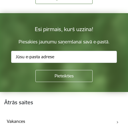
Esi pirmais, kurš uzzina!
Piesakies jaunumu saņemšanai savā e-pastā.
Kājene
Ātrās saites
Vakances