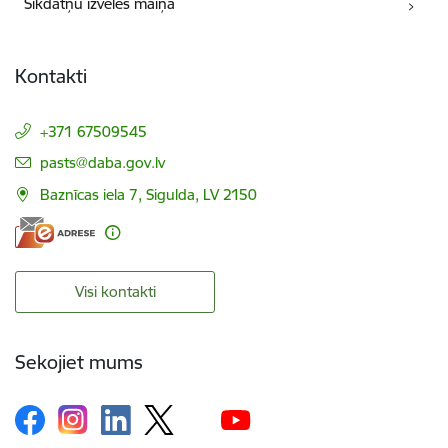
Sīkdatņu izvēles maiņa
Kontakti
+371 67509545
E-pasts:
pasts@daba.gov.lv
Baznīcas iela 7, Sigulda, LV 2150
Visi kontakti
Sekojiet mums