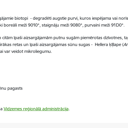
ājamie biotopi - degradēti augstie purvi, kuros iespējama vai nor
ski boreāli meži 9010*, staignāju meži 9080*, purvaini meži 91D0*.
n citām īpaši aizsargājamām putnu sugām piemērotas dzīvotnes, ta
vairākas retas un īpaši aizsargājamas sūnu sugas - Hellera ķīļlape (
An
bai var veidot mikroliegumu.
ēnu pagasts
ba
Vidzemes reģionālā administrācija
.