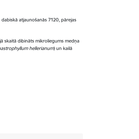
is dabiskā atjaunošanās 7120, pārejas
jā skaitā dibināts mikroliegums medņa
astrophyllum hellerianum
) un kailā