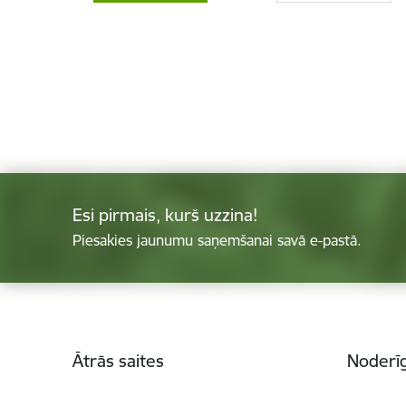
Esi pirmais, kurš uzzina!
Piesakies jaunumu saņemšanai savā e-pastā.
Kājene
Ātrās saites
Noderīg