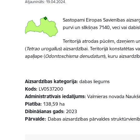
Atjaunināts: 19.04.2024.
Sastopami Eiropas Savienības aizsarg
purvi un slīkšņas 7140, veci vai dabi
Teritorijā atrodas pūcēm, dzeņiem u
(
Tetrao urogallus
) aizsardzībai. Teritorijā konstatētas 
apaļlape (
Odontoschisma denudatum
), kuru aizsardzī
Aizsardzības kategorija:
dabas liegums
Kods:
LV0537200
Administratīvais iedalījums:
Valmieras novada Naukš
Platība:
138,59 ha
Dibināšanas gads:
2023
Pārvalde:
Dabas aizsardzības pārvaldes struktūrvienī