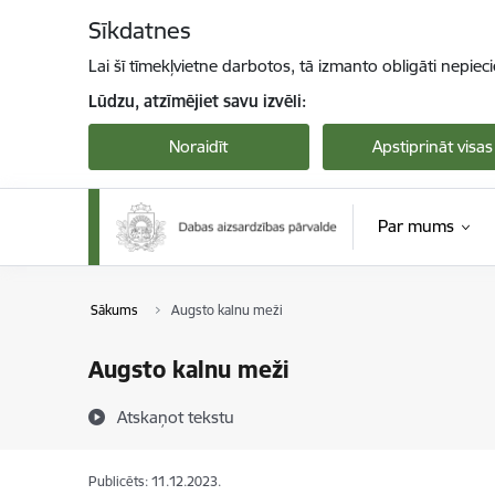
Pāriet uz lapas saturu
Sīkdatnes
Lai šī tīmekļvietne darbotos, tā izmanto obligāti nepiec
Lūdzu, atzīmējiet savu izvēli:
Noraidīt
Apstiprināt visas
Par mums
Sākums
Augsto kalnu meži
Augsto kalnu meži
Atskaņot tekstu
Publicēts: 11.12.2023.