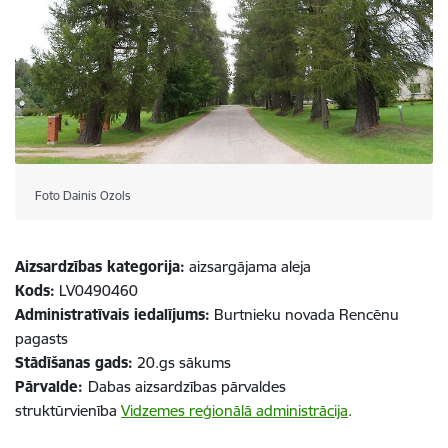
Foto Dainis Ozols
Aizsardzības kategorija:
aizsargājama aleja
Kods:
LV0490460
Administratīvais iedalījums:
Burtnieku novada Rencēnu
pagasts
Stādīšanas gads:
20.gs sākums
Pārvalde:
Dabas aizsardzības pārvaldes
struktūrvienība
Vidzemes reģionālā administrācija
.