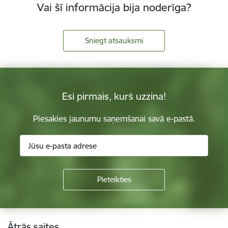
Vai šī informācija bija noderīga?
Sniegt atsauksmi
Esi pirmais, kurš uzzina!
Piesakies jaunumu saņemšanai savā e-pastā.
Kājene
Ātrās saites