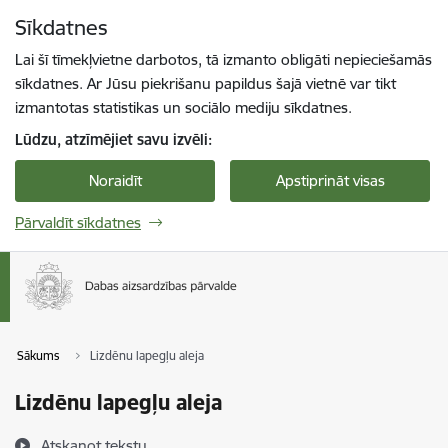
Pāriet uz lapas saturu
Sīkdatnes
Spied
lai meklētu
Enter
Lai šī tīmekļvietne darbotos, tā izmanto obligāti nepieciešamās
sīkdatnes. Ar Jūsu piekrišanu papildus šajā vietnē var tikt
izmantotas statistikas un sociālo mediju sīkdatnes.
Lūdzu, atzīmējiet savu izvēli:
Noraidīt
Apstiprināt visas
Pārvaldīt sīkdatnes
Sākums
Lizdēnu lapegļu aleja
Lizdēnu lapegļu aleja
Atskaņot tekstu