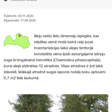
Publicēts: 03.11.2020.
Atjaunināts: 17.09.2025.
Aleju veido lielu dimensiju lapegles, kas
stādītas vienā rindā katrā ceļa pusē.
Inventarizācijas laikā alejas teritorijā
konstatēta viena īpaši aizsargājama ķērpju
suga brūngalvainā henotēka
(Chaenoteca phaeocephala)
,
kurai alejā atzīmētas 12 atradnes. Visas atradnes ir ļoti labā
stāvoklī, lielākajā atradnē sugas laponis noklāj koku aptuveni
0,7 m2 lielā laukumā.