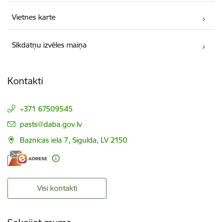
Vietnes karte
Sīkdatņu izvēles maiņa
Kontakti
+371 67509545
E-pasts:
pasts@daba.gov.lv
Baznīcas iela 7, Sigulda, LV 2150
Visi kontakti