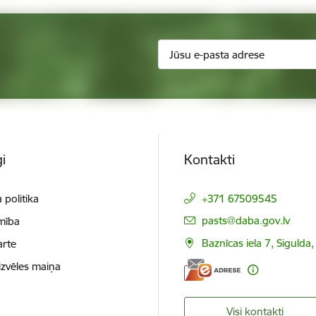
i
Kontakti
 politika
+371 67509545
E-pasts:
pasts@daba.gov.lv
mība
Baznīcas iela 7, Sigulda
arte
izvēles maiņa
Visi kontakti