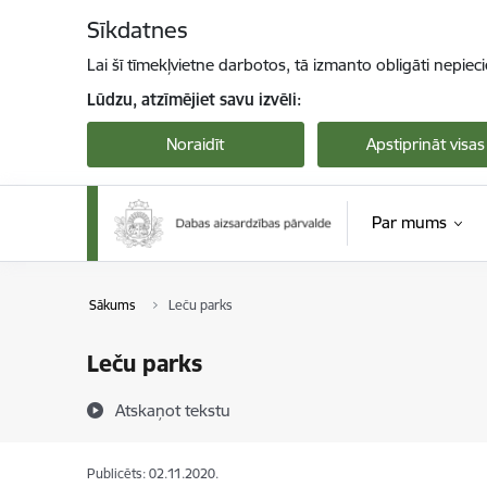
Pāriet uz lapas saturu
Sīkdatnes
Lai šī tīmekļvietne darbotos, tā izmanto obligāti nepiec
Lūdzu, atzīmējiet savu izvēli:
Noraidīt
Apstiprināt visas
Par mums
Sākums
Leču parks
Leču parks
Atskaņot tekstu
Publicēts: 02.11.2020.