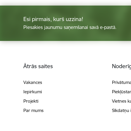
Esi pirmais, kurš uzzina!
Piesakies jaunumu saņemšanai savā e-pastā.
Kājene
Ātrās saites
Noderīg
Vakances
Privātuma
Iepirkumi
Piekļūsta
Projekti
Vietnes k
Par mums
Sīkdatņu 