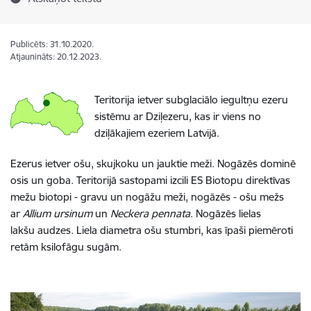
Publicēts: 31.10.2020.
Atjaunināts: 20.12.2023.
Teritorija ietver subglaciālo iegultņu ezeru
sistēmu ar Dziļezeru, kas ir viens no
dziļākajiem ezeriem Latvijā.
Ezerus ietver ošu, skujkoku un jauktie meži. Nogāzēs dominē
osis un goba. Teritorijā sastopami izcili ES Biotopu direktīvas
mežu biotopi - gravu un nogāžu meži, nogāzēs - ošu mežs
ar
Allium ursinum
un
Neckera pennata
. Nogāzēs lielas
lakšu audzes. Liela diametra ošu stumbri, kas īpaši piemēroti
retām ksilofāgu sugām.