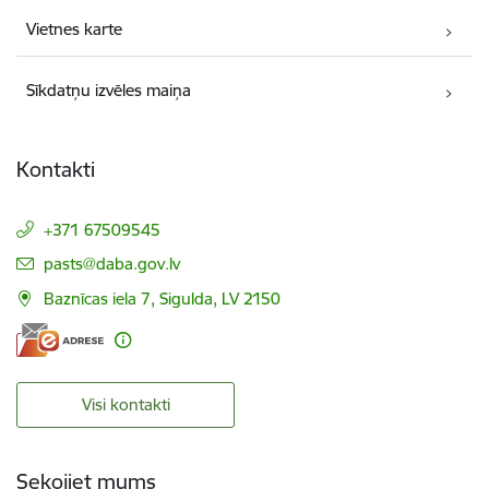
Vietnes karte
Sīkdatņu izvēles maiņa
Kontakti
+371 67509545
E-pasts:
pasts@daba.gov.lv
Baznīcas iela 7, Sigulda, LV 2150
Visi kontakti
Sekojiet mums