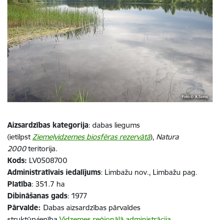
Aizsardzības kategorija
: dabas liegums
(ietilpst
Ziemeļvidzemes biosfēras rezervātā
),
Natura
2000
teritorija.
Kods:
LV0508700
Administratīvais iedalījums
: Limbažu nov., Limbažu pag.
Platība
: 351.7 ha
Dibināšanas gads
: 1977
Pārvalde:
Dabas aizsardzības pārvaldes
struktūrvienība
Vidzemes reģionālā administrācija
.