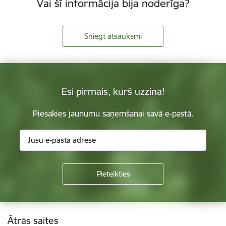
Vai šī informācija bija noderīga?
Sniegt atsauksmi
Esi pirmais, kurš uzzina!
Piesakies jaunumu saņemšanai savā e-pastā.
Kājene
Ātrās saites