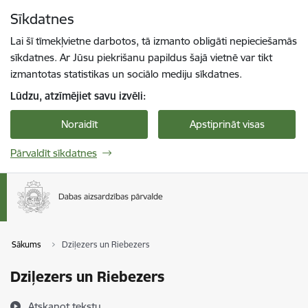
Pāriet uz lapas saturu
Sīkdatnes
Spied
lai meklētu
Enter
Lai šī tīmekļvietne darbotos, tā izmanto obligāti nepieciešamās
sīkdatnes. Ar Jūsu piekrišanu papildus šajā vietnē var tikt
izmantotas statistikas un sociālo mediju sīkdatnes.
Lūdzu, atzīmējiet savu izvēli:
Noraidīt
Apstiprināt visas
Pārvaldīt sīkdatnes
Sākums
Dziļezers un Riebezers
Dziļezers un Riebezers
Atskaņot tekstu