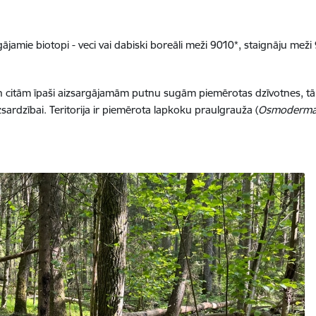
jamie biotopi - veci vai dabiski boreāli meži 9010*, staignāju meži 
 citām īpaši aizsargājamām putnu sugām piemērotas dzīvotnes, tā, p
izsardzībai. Teritorija ir piemērota lapkoku praulgrauža (
Osmoderma 