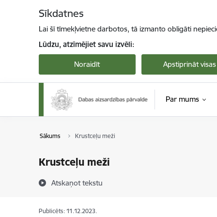
Pāriet uz lapas saturu
Sīkdatnes
Lai šī tīmekļvietne darbotos, tā izmanto obligāti nepiec
Lūdzu, atzīmējiet savu izvēli:
Noraidīt
Apstiprināt visas
Par mums
Sākums
Krustceļu meži
Krustceļu meži
Atskaņot tekstu
Publicēts: 11.12.2023.