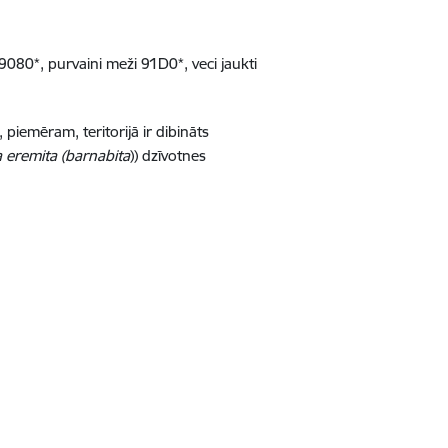
9080*, purvaini meži 91D0*, veci jaukti
iemēram, teritorijā ir dibināts
eremita (barnabita
)) dzīvotnes