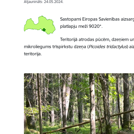
Atjaunināts: 24.05.2024.
Sastopami Eiropas Savienības aizsargā
platlapju meži 9020*.
Teritorijā atrodas pūcēm, dzeņiem un
mikroliegums trīspirkstu dzeņa (
Picoides tridactylus
) a
teritorija.