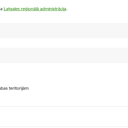
ba
Latgales reģionālā administrācija
.
abas teritorijām