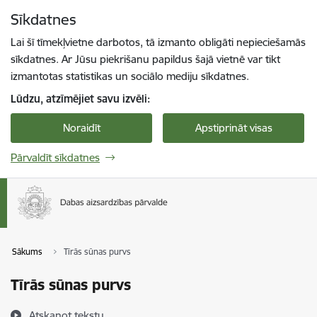
Pāriet uz lapas saturu
Sīkdatnes
Spied
lai meklētu
Enter
Lai šī tīmekļvietne darbotos, tā izmanto obligāti nepieciešamās
sīkdatnes. Ar Jūsu piekrišanu papildus šajā vietnē var tikt
izmantotas statistikas un sociālo mediju sīkdatnes.
Lūdzu, atzīmējiet savu izvēli:
Noraidīt
Apstiprināt visas
Pārvaldīt sīkdatnes
Sākums
Tīrās sūnas purvs
Tīrās sūnas purvs
Atskaņot tekstu