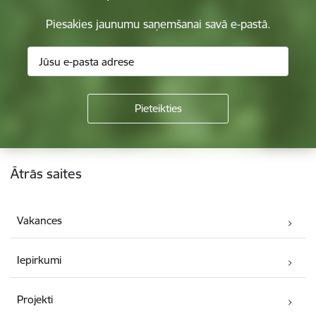
Piesakies jaunumu saņemšanai savā e-pastā.
Kājene
Ātrās saites
Vakances
Iepirkumi
Projekti