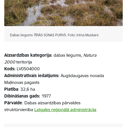
Dabas liegums TĪRĀS SŪNAS PURVS. Foto: Irēna Muskare
Aizsardzības kategorija:
dabas liegums,
Natura
2000
teritorija
Kods:
LV0504000
Administratīvais iedalījums:
Augšdaugavas novada
Maļinovas pagasts
Platība
: 32,6 ha
Dibināšanas gads:
1977
Pārvalde
: Dabas aizsardzības pārvaldes
struktūrvienība
Latgales reģionālā administrācija