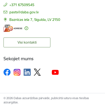
+371 67509545
E-pasts:
pasts@daba.gov.lv
Baznīcas iela 7, Sigulda, LV 2150
Visi kontakti
Sekojiet mums
© 2026 Dabas aizsardzības pārvalde, publicētā satura visas tiesības
aizsargātas.