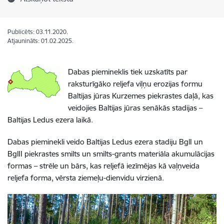
Publicēts: 03.11.2020.
Atjaunināts: 01.02.2025.
Dabas piemineklis tiek uzskatīts par
raksturīgāko reljefa viļņu erozijas formu
Baltijas jūras Kurzemes piekrastes daļā, kas
veidojies Baltijas jūras senākās stadijas –
Baltijas Ledus ezera laikā.
Dabas pieminekli veido Baltijas Ledus ezera stadiju BglI un
BglII piekrastes smilts un smilts-grants materiāla akumulācijas
formas – strēle un bārs, kas reljefā iezīmējas kā vaļņveida
reljefa forma, vērsta ziemeļu-dienvidu virzienā.