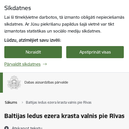
Pāriet uz lapas saturu
Sīkdatnes
Spied
lai meklētu
Enter
Lai šī tīmekļvietne darbotos, tā izmanto obligāti nepieciešamās
sīkdatnes. Ar Jūsu piekrišanu papildus šajā vietnē var tikt
izmantotas statistikas un sociālo mediju sīkdatnes.
Lūdzu, atzīmējiet savu izvēli:
Noraidīt
Apstiprināt visas
Pārvaldīt sīkdatnes
Sākums
Baltijas ledus ezera krasta valnis pie Rīvas
Baltijas ledus ezera krasta valnis pie Rīvas
Atskaņot tekstu