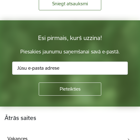
Sniegt atsauksmi
Esi pirmais, kurš uzzina!
Piesakies jaunumu saņemšanai savā e-pastā.
Kājene
Ātrās saites
Vakances