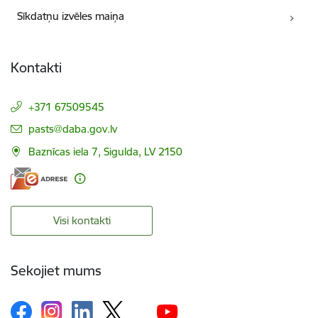
Sīkdatņu izvēles maiņa
Kontakti
+371 67509545
E-pasts:
pasts@daba.gov.lv
Baznīcas iela 7, Sigulda, LV 2150
Visi kontakti
Sekojiet mums